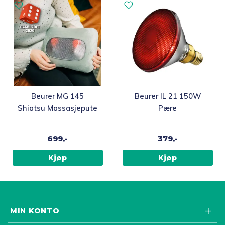
på
produktsiden
Beurer MG 145
Beurer IL 21 150W
Shiatsu Massasjepute
Pære
699,-
379,-
Kjøp
Kjøp
MIN KONTO