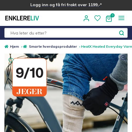
Logg inn og få fri frakt over 1199,-*
Hopp
Hopp
til
til
navigasjon
innhold
Fold
Alle kategorier
Hjem
›
Smarte hverdagsprodukter
›
HeatX Heated Everyday Varme
ut
underm
Medlemstilbud
Nyheter
Sommer ☀️
Best i test
Merker