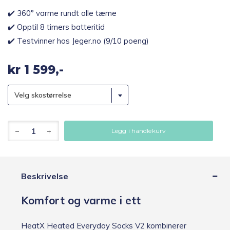
✔️ 360° varme rundt alle tærne
✔️ Opptil 8 timers batteritid
✔️ Testvinner hos Jeger.no (9/10 poeng)
kr
1 599,-
Velg skostørrelse
HeatX
Legg i handlekurv
Heated
Everyday
Varmesokker
m/batteri
V2,
Beskrivelse
kremfarget
antall
Komfort og varme i ett
HeatX Heated Everyday Socks V2 kombinerer