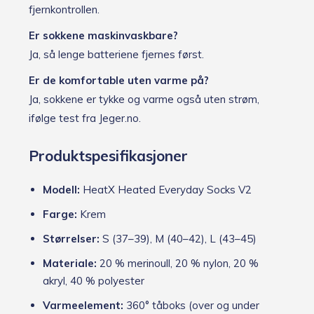
fjernkontrollen.
Er sokkene maskinvaskbare?
Ja, så lenge batteriene fjernes først.
Er de komfortable uten varme på?
Ja, sokkene er tykke og varme også uten strøm,
ifølge test fra Jeger.no.
Produktspesifikasjoner
Modell:
HeatX Heated Everyday Socks V2
Farge:
Krem
Størrelser:
S (37–39), M (40–42), L (43–45)
Materiale:
20 % merinoull, 20 % nylon, 20 %
akryl, 40 % polyester
Varmeelement:
360° tåboks (over og under