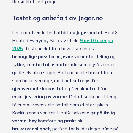
fleksibilitet i ett plagg.
Testet og anbefalt av Jeger.no
I en omfattende test utført av
Jeger.no
fikk HeatX
Heated Everyday Socks V2 hele
9 av 10 poeng i
2025
. Testpanelet fremhevet sokkenes
behagelige passform
,
jevne varmefordeling
og
tykke, komfortable materiale
som også varmer
godt selv uten strøm. Batteriene ble trukket frem
som brukervennlige, med
indikatorlys for
gjenværende kapasitet
og
fjernkontroll for
enkel justering av varme
. Det at sokkene i tillegg
tåler maskinvask ble omtalt som et stort pluss.
Konklusjonen var klar: HeatX-sokkene gir
pålitelig
varme, høy komfort og praktisk
brukervennlighet,
perfekt for kalde dager både på