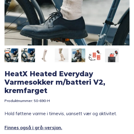
Topp 10
Fold
Inspirasjon
ut
underm
Fold
Gavetips
ut
underm
HeatX Heated Everyday
Varmesokker m/batteri V2,
kremfarget
Produktnummer:
50-690-H
Hold føttene varme i timevis, uansett vær og aktivitet.
Finnes også i grå-versjon.