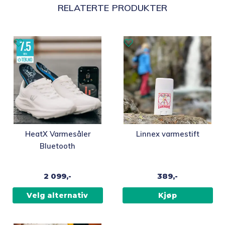
RELATERTE PRODUKTER
Dette
HeatX Varmesåler
Linnex varmestift
produktet
Bluetooth
har
flere
2 099,-
389,-
varianter.
Alternativene
Velg alternativ
Kjøp
kan
velges