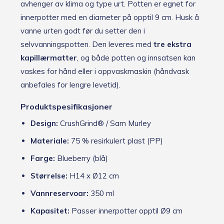
avhenger av klima og type urt. Potten er egnet for
innerpotter med en diameter på opptil 9 cm. Husk å
vanne urten godt før du setter den i
selvvanningspotten. Den leveres med
tre ekstra
kapillærmatter
, og både potten og innsatsen kan
vaskes for hånd eller i oppvaskmaskin (håndvask
anbefales for lengre levetid).
Produktspesifikasjoner
Design:
CrushGrind® / Sam Murley
Materiale:
75 % resirkulert plast (PP)
Farge:
Blueberry (blå)
Størrelse:
H14 x Ø12 cm
Vannreservoar:
350 ml
Kapasitet:
Passer innerpotter opptil Ø9 cm