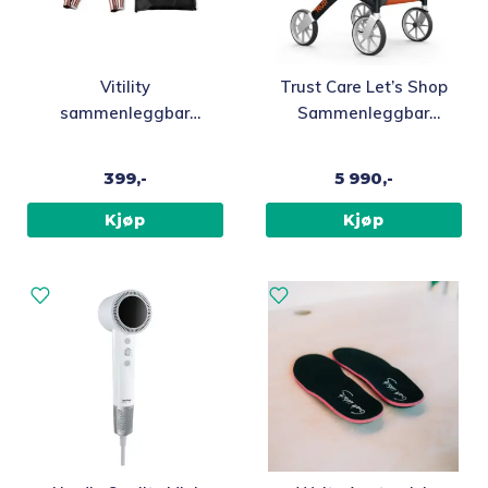
Vitility
Trust Care Let’s Shop
sammenleggbar
Sammenleggbar
stokk, bronse
utendørsrullator, Sort
399,-
5 990,-
Kjøp
Kjøp