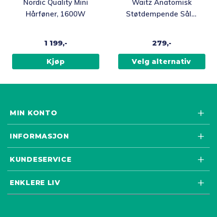
Dette
Nordic Quality Mini
Waitz Anatomisk
produktet
Hårføner, 1600W
Støtdempende Såle,
har
4,5mm
flere
1 199,-
279,-
varianter.
Alternativene
Kjøp
Velg alternativ
kan
velges
på
produktsiden
MIN KONTO
INFORMASJON
KUNDESERVICE
ENKLERE LIV