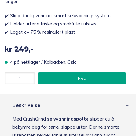
lenger.
✔️ Slipp daglig vanning, smart selvvanningssystem
✔️ Holder urtene friske og smakfulle i ukevis
✔️ Laget av 75 % resirkulert plast
kr
249,-
4 på nettlager / Kalbakken, Oslo
CrushGrind
Kjøp
Billund
selvvanningspotte,
blå
antall
Beskrivelse
Med CrushGrind
selvvanningspotte
slipper du å
bekymre deg for tørre, slappe urter. Denne smarte
urtepotten sørger for jevn tilførsel av vann slik at