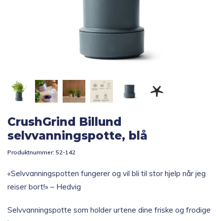
Topp 10
Fold
Inspirasjon
ut
underm
Fold
Gavetips
ut
underm
CrushGrind Billund
selvvanningspotte, blå
Produktnummer:
52-142
«Selvvanningspotten fungerer og vil bli til stor hjelp når jeg
reiser bort!» – Hedvig
Selvvanningspotte som holder urtene dine friske og frodige