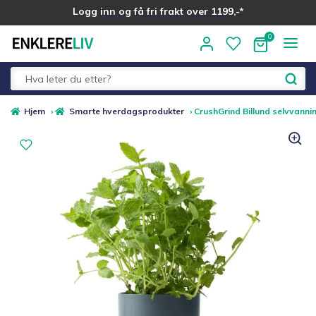
Logg inn og få fri frakt over 1199,-*
Hopp
Hopp
til
til
navigasjon
innhold
Fold
Alle kategorier
Hjem
›
Smarte hverdagsprodukter
›
CrushGrind Billund selvvannin
ut
underm
Medlemstilbud
Nyheter
Sommer ☀️
Best i test
Merker