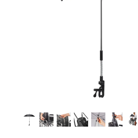
Hjelpemidler
Kjæledyr 🐶
Reservedeler