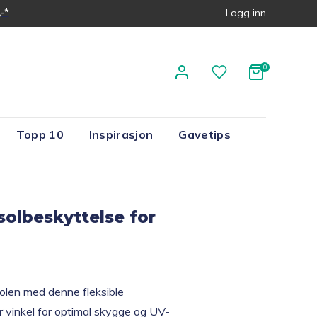
-*
Logg inn
Topp 10
Inspirasjon
Gavetips
 solbeskyttelse for
olen med denne fleksible
ar vinkel for optimal skygge og UV-