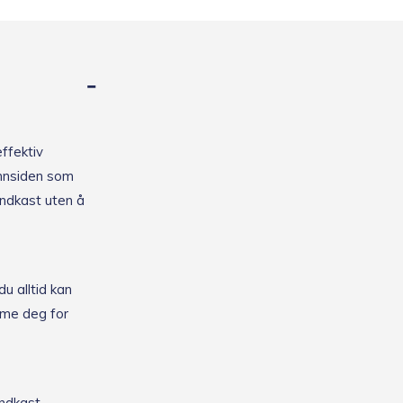
effektiv
innsiden som
indkast uten å
u alltid kan
erme deg for
ndkast.