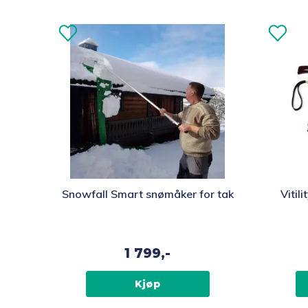
Snowfall Smart snømåker for tak
Vitil
1 799,-
Kjøp