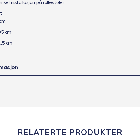
nkel installasjon på rullestoler
:
cm
5 cm
,5 cm
rmasjon
RELATERTE PRODUKTER