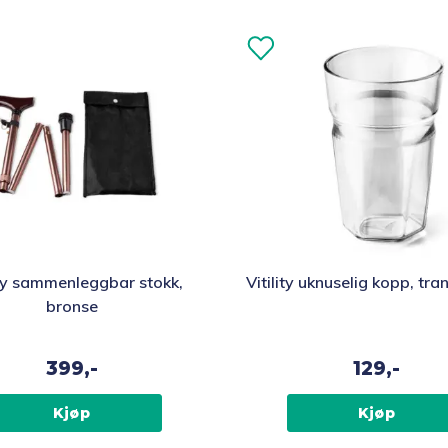
ity sammenleggbar stokk,
Vitility uknuselig kopp, tr
bronse
399,-
129,-
Kjøp
Kjøp