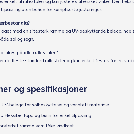
 enkelt til rullestolen og kan justeres til ønsket vinkel. Den fleks
 tilpasning uten behov for kompliserte justeringer.
værbestandig?
r laget med en slitesterk ramme og UV-beskyttende belegg, noe 
 både sol og regn.
brukes på alle rullestoler?
 de fleste standard rullestoler og kan enkelt festes for en stabi
ner og spesifikasjoner
:
UV-belegg for solbeskyttelse og vanntett materiale
t:
Fleksibel topp og bunn for enkel tilpasning
rsterket ramme som tåler vindkast