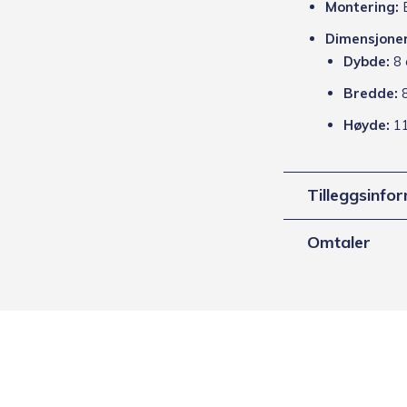
Montering:
E
Dimensjoner
Dybde:
8 
Bredde:
8
Høyde:
11
Tilleggsinfo
Omtaler