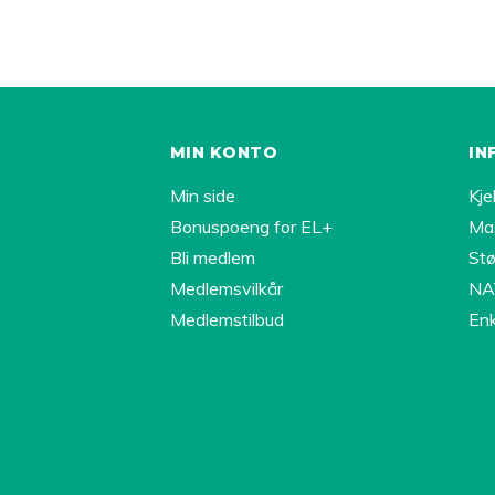
MIN KONTO
IN
Min side
Kje
Bonuspoeng for EL+
Ma
Bli medlem
Stø
Medlemsvilkår
NAV
Medlemstilbud
Enk