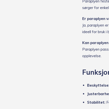
Paraplyen festes
sørger for enkel
Er paraplyen 
Ja, paraplyen e
ideell for bruk i
Kan paraplyen 
Paraplyen passer
opplevelse.
Funksjo
Beskyttelse
Justerbarhe
Stabilitet:
Fo