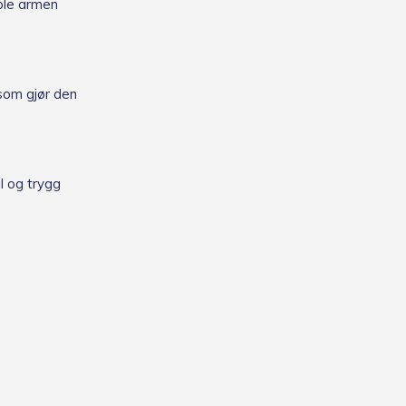
ible armen
som gjør den
l og trygg