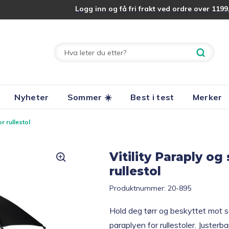
Logg inn og få fri frakt ved ordre over 1199,
Nyheter
Sommer ☀️
Best i test
Merker
r rullestol
Vitility Paraply og
rullestol
Produktnummer:
20-895
Hold deg tørr og beskyttet mot s
paraplyen for rullestoler. Justerb