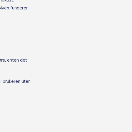
plyen fungerer
ørs, enten det
l brukeren uten