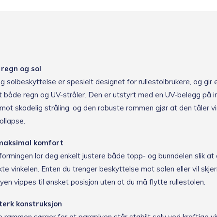
regn og sol
 og solbeskyttelse er spesielt designet for rullestolbrukere, og gir 
 både regn og UV-stråler. Den er utstyrt med en UV-belegg på 
mot skadelig stråling, og den robuste rammen gjør at den tåler v
ollapse.
 maksimal komfort
formingen lar deg enkelt justere både topp- og bunndelen slik at d
te vinkelen. Enten du trenger beskyttelse mot solen eller vil skj
yen vippes til ønsket posisjon uten at du må flytte rullestolen.
sterk konstruksjon
 rammen sørger for at paraplyen står stabilt selv ved kraftige vi