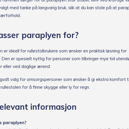
algt med tanke på langvarig bruk, slik at du kan stole på at para
 værforhold.
sser paraplyen for?
er ideell for rullestolbrukere som ønsker en praktisk løsning for
 Den er spesielt nyttig for personer som tilbringer mye tid utend
ker eller ved daglige ærend.
godt valg for omsorgspersoner som ønsker å gi ekstra komfort ti
rullestolen for å finne skygge eller ly for regn.
elevant informasjon
s paraplyen?