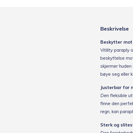
Beskrivelse
Beskytter mot 
Vitility paraply
beskyttelse mot
skjermer huden 
bøye seg eller k
Justerbar for
Den fleksible ut
finne den perfek
regn, kan parapl
Sterk og slite
Den forsterkede