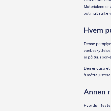
Materialene er v
optimalt i ulike
Hvem pa
Denne paraplyen 
værbeskyttelse.
er på tur, i par
Den er også et 
å måtte justere 
Annen r
Hvordan feste