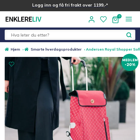
Logg inn og få fri frakt over 1199,-*
Hopp
Hopp
til
til
navigasjon
innhold
Fold
Alle kategorier
Hjem
›
Smarte hverdagsprodukter
›
Andersen Royal Shopper Sofia
ut
MEDLEM
underm
-20%
Medlemstilbud
Nyheter
Sommer ☀️
Best i test
Merker