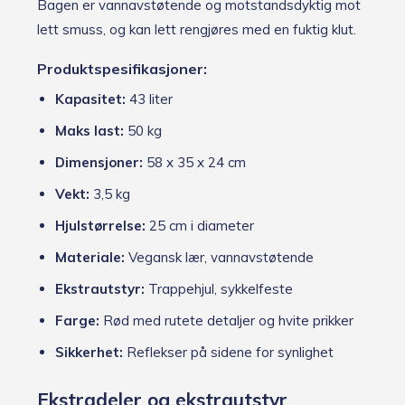
Bagen er vannavstøtende og motstandsdyktig mot
lett smuss, og kan lett rengjøres med en fuktig klut.
Produktspesifikasjoner:
Kapasitet:
43 liter
Maks last:
50 kg
Dimensjoner:
58 x 35 x 24 cm
Vekt:
3,5 kg
Hjulstørrelse:
25 cm i diameter
Materiale:
Vegansk lær, vannavstøtende
Ekstrautstyr:
Trappehjul, sykkelfeste
Farge:
Rød med rutete detaljer og hvite prikker
Sikkerhet:
Reflekser på sidene for synlighet
Ekstradeler og ekstrautstyr