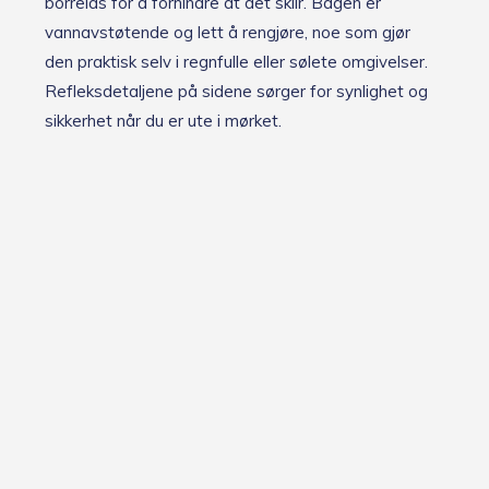
borrelås for å forhindre at det sklir. Bagen er
vannavstøtende og lett å rengjøre, noe som gjør
den praktisk selv i regnfulle eller sølete omgivelser.
Refleksdetaljene på sidene sørger for synlighet og
sikkerhet når du er ute i mørket.