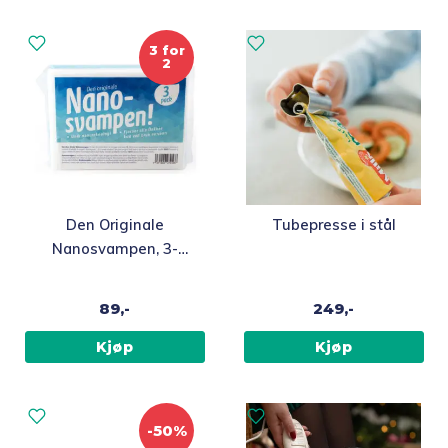
3 for
2
Den Originale
Tubepresse i stål
Nanosvampen, 3-
pack
89,-
249,-
Kjøp
Kjøp
-50%