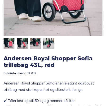
Topp 10
Fold
Inspirasjon
ut
underm
Fold
Gavetips
ut
underm
Andersen Royal Shopper Sofia
trillebag 43L, rød
Produktnummer:
33-032
Andersen Royal Shopper Sofia er en elegant og robust
trillebag med stor kapasitet og slitesterk design.
✔️ Tåler last opptil 50 kg og rommer 43 liter