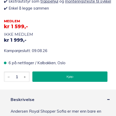
✔️ Ekstrautstyr som
trappehjul
og
monteringsfeste til sykkel
✔️ Enkel å legge sammen
MEDLEM
kr
1 599,-
IKKE MEDLEM
kr
1 999,-
Kampanjeslutt: 09.08.26
6 på nettlager / Kalbakken, Oslo
Andersen
Kjøp
Royal
Shopper
Sofia
trillebag
43L,
Beskrivelse
rød
antall
Andersen Royal Shopper Sofia er mer enn bare en