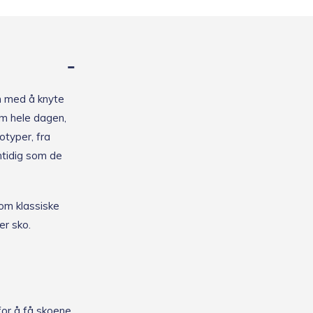
en med å knyte
om hele dagen,
otyper, fra
mtidig som de
lom klassiske
er sko.
 for å få skoene