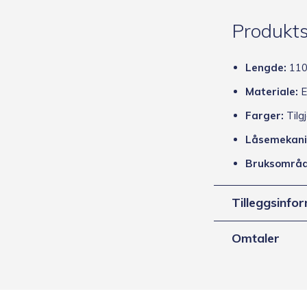
Produkts
Lengde:
110
Materiale:
E
Farger:
Tilgj
Låsemekani
Bruksområd
Tilleggsinfo
Omtaler