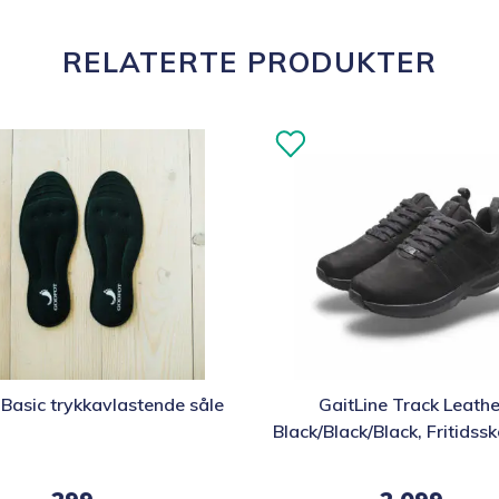
RELATERTE PRODUKTER
Dette
Basic trykkavlastende såle
GaitLine Track Leathe
t
produktet
Black/Black/Black, Fritids
har
/ Herre
flere