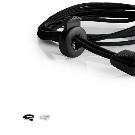
Hjelpemidler
Kjæledyr 🐶
Reservedeler