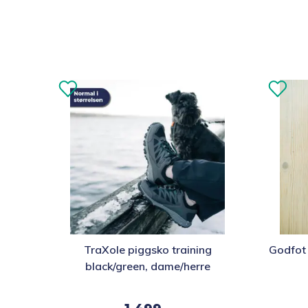
Dette
Dette
TraXole piggsko training
Godfot 
produktet
produkte
black/green, dame/herre
har
har
flere
flere