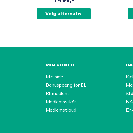
1 499,-
varianter.
varianter.
Alternativene
Alternati
Velg alternativ
kan
kan
velges
velges
på
på
produktsiden
produkts
MIN KONTO
IN
Min side
Kje
Bonuspoeng for EL+
Ma
Bli medlem
Stø
Medlemsvilkår
NAV
Medlemstilbud
Enk