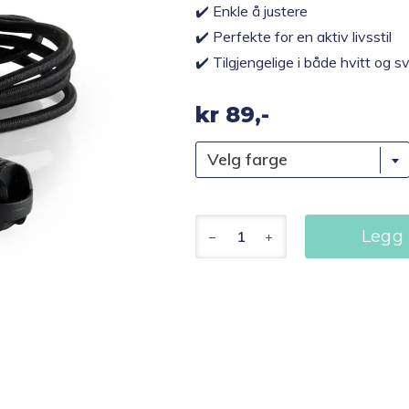
✔️ Enkle å justere
✔️ Perfekte for en aktiv livsstil
✔️ Tilgjengelige i både hvitt og s
kr
89,-
Velg farge
Elastiske
Legg 
lisser
med
lås,
110cm
antall