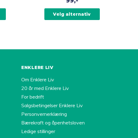
99,-
varianter.
Alternativene
Velg alternativ
kan
velges
på
produktsiden
ENKLERE LIV
Om Enklere Liv
20 år med Enklere Liv
For bedrift
Salgsbetingelser Enklere Liv
Personvernerklæring
Bærekraft og åpenhetsloven
Ledige stillinger