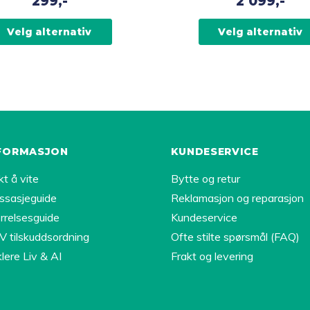
299,-
2 099,-
varianter.
vene
Alternativene
Velg alternativ
Velg alternativ
kan
velges
på
iden
produktsiden
FORMASJON
KUNDESERVICE
kt å vite
Bytte og retur
ssasjeguide
Reklamasjon og reparasjon
rrelsesguide
Kundeservice
 tilskuddsordning
Ofte stilte spørsmål (FAQ)
lere Liv & AI
Frakt og levering