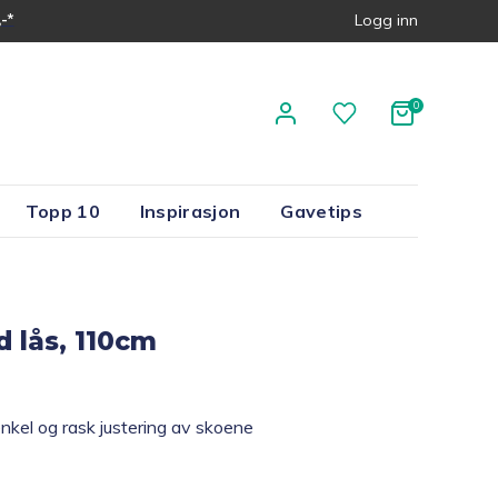
-*
Logg inn
Topp 10
Inspirasjon
Gavetips
d lås, 110cm
 enkel og rask justering av skoene