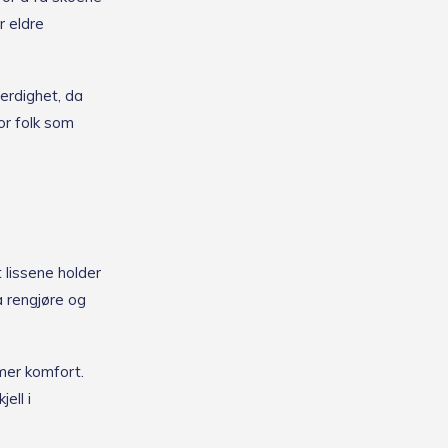
r eldre
erdighet, da
for folk som
t lissene holder
å rengjøre og
mer komfort.
ell i