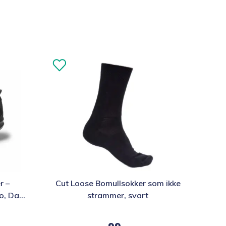
Dette
r –
Cut Loose Bomullsokker som ikke
produktet
sko, Dame
strammer, svart
har
flere