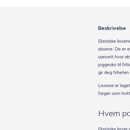
Beskrivelse
Elastiske lisse
skoene. De er e
uansett hvor akt
joggesko til fr
gir deg friheten
Lissene er laget
farger som hvit
Hvem pas
Elastiske lisser