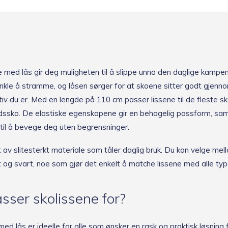
ne med lås gir deg muligheten til å slippe unna den daglige kamp
nkle å stramme, og låsen sørger for at skoene sitter godt gjenn
iv du er. Med en lengde på 110 cm passer lissene til de fleste sk
itidssko. De elastiske egenskapene gir en behagelig passform, sa
 til å bevege deg uten begrensninger.
 av slitesterkt materiale som tåler daglig bruk. Du kan velge mel
t og svart, noe som gjør det enkelt å matche lissene med alle typ
ser skolissene for?
 med lås er ideelle for alle som ønsker en rask og praktisk løsning