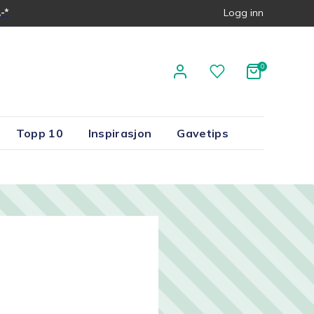
-*
Logg inn
Topp 10
Inspirasjon
Gavetips