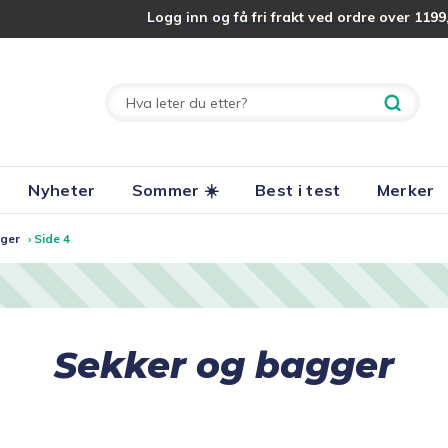
Logg inn og få fri frakt ved ordre over 1199,
Nyheter
Sommer ☀️
Best i test
Merker
gger
›
Side 4
Sekker og bagger