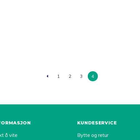
1
2
3
4
FORMASJON
KUNDESERVICE
kt å vite
Bytte og retur