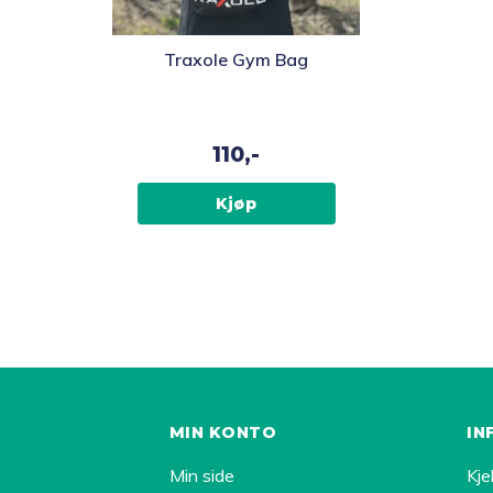
Traxole Gym Bag
110,-
Kjøp
MIN KONTO
IN
Min side
Kje