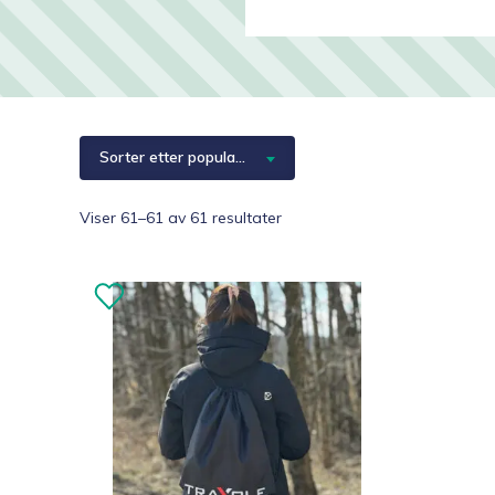
Hjelpemidler
Kjæledyr 🐶
Reservedeler
Sorter etter popularitet
Sortert
Viser 61–61 av 61 resultater
etter
propularitet