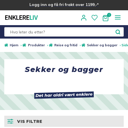
Logg inn og få fri frakt over 1199,-*
Hopp
Hopp
til
til
navigasjon
innhold
Fold
Alle kategorier
Hjem
›
Produkter
›
Reise og fritid
›
Sekker og bagger
›
Sid
ut
underm
Vis alle produkter
Sekker og bagger
Beredskapslager
Trillebag
Fold
Sko og skotilbehør
ut
undermen
Fold
Helse og Velvære
VIS FILTRE
ut