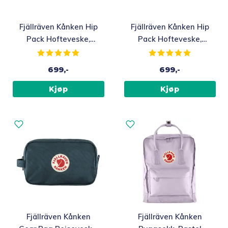
Fjällräven Kånken Hip
Fjällräven Kånken Hip
Pack Hofteveske,
Pack Hofteveske,
Sunstone Orange
Pastel Lavender
Karakter:
5.0 av 5 mulige
Karakter:
5.0 av 5 m
699,-
699,-
Kjøp
Kjøp
Fjällräven Kånken
Fjällräven Kånken