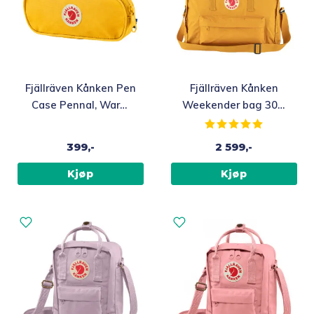
Fjällräven Kånken Pen
Fjällräven Kånken
Case Pennal, Warm
Weekender bag 30L,
Yellow
Ochre
Karakter:
5.0 av 5 m
399,-
2 599,-
Kjøp
Kjøp