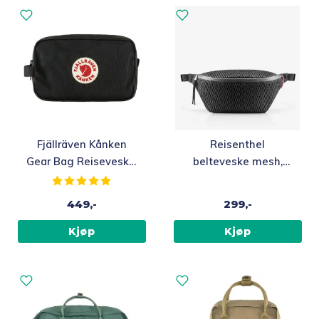
Sekker og bagger
Vesker
Kjøkken og kjøkkenhjelpemidler
Fold
Hjelpemidler
Fjällräven Kånken
Reisenthel
ut
Gear Bag Reiseveske,
belteveske mesh,
undermen
Kjæledyr 🐶
Black
svart
Karakter:
5.0 av 5 mulige
449,-
299,-
Reservedeler
Kjøp
Kjøp
Medlemstilbud
Nyheter