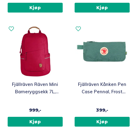
Kjøp
Kjøp
Fjällräven Räven Mini
Fjällräven Kånken Pen
Barneryggsekk 7L,
Case Pennal, Frost
Coral
Green
999,-
399,-
Kjøp
Kjøp