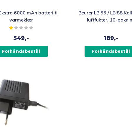
kstra 6000 mAh batteri til
Beurer LB 55 / LB 88 Kalk
varmeklær
luftfukter, 10-pakni
Karakter:
1.0 av 5 mulige
549,-
189,-
Forhåndsbestill
Forhåndsbestill