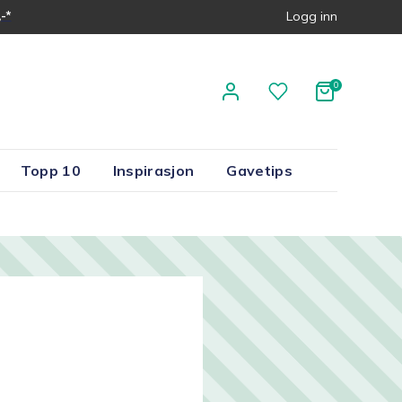
-*
Logg inn
Topp 10
Inspirasjon
Gavetips