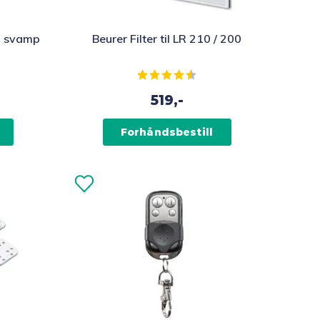
k, svamp
Beurer Filter til LR 210 / 200
av 5 mulige
Karakter:
4.6 av 5 mulige
519,-
Forhåndsbestill