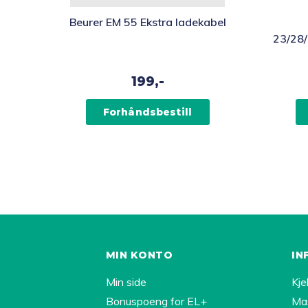
Beurer EM 55 Ekstra ladekabel
23/28/
Strø
199,-
Forhåndsbestill
MIN KONTO
IN
Min side
Kje
Bonuspoeng for EL+
Ma