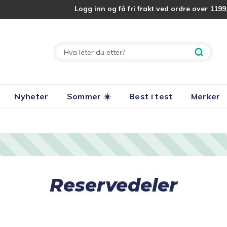
Logg inn og få fri frakt ved ordre over 1199,
Nyheter
Sommer ☀️
Best i test
Merker
Reservedeler