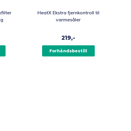
filter
HeatX Ekstra fjernkontroll til
ng
varmesåler
219,-
Forhåndsbestill