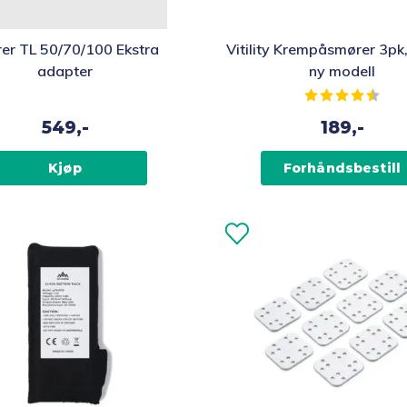
er TL 50/70/100 Ekstra
Vitility Krempåsmører 3p
adapter
ny modell
Karakter:
4.4 
549,-
189,-
Kjøp
Forhåndsbestill