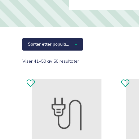
Hjelpemidler
Kjæledyr 🐶
Reservedeler
Sorter etter popularitet
Sortert
Viser 41–50 av 50 resultater
etter
propularitet