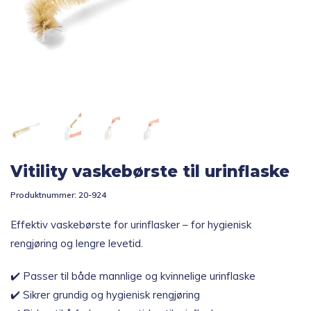
Topp 10
Fold
Inspirasjon
ut
underm
Fold
Gavetips
ut
underm
Vitility vaskebørste til urinflaske
Produktnummer:
20-924
Effektiv vaskebørste for urinflasker – for hygienisk
rengjøring og lengre levetid.
✔️ Passer til både mannlige og kvinnelige urinflaske
✔️ Sikrer grundig og hygienisk rengjøring