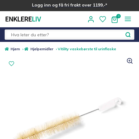
Logg inn og få fri frakt over 1199,-*
Hopp
Hopp
til
til
navigasjon
innhold
Fold
Alle kategorier
Hjem
›
Hjelpemidler
›
Vitility vaskebørste til urinflaske
ut
underm
Medlemstilbud
Nyheter
Sommer ☀️
Best i test
Merker