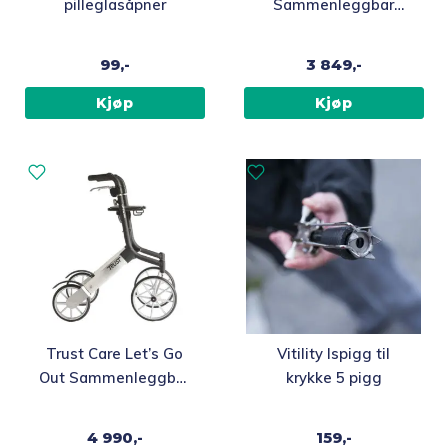
pilleglasåpner
Sammenleggbar
innendørsrullator
99,-
3 849,-
Kjøp
Kjøp
Trust Care Let’s Go
Vitility Ispigg til
Out Sammenleggbar
krykke 5 pigg
Inne- og
utendørsrullator
4 990,-
159,-