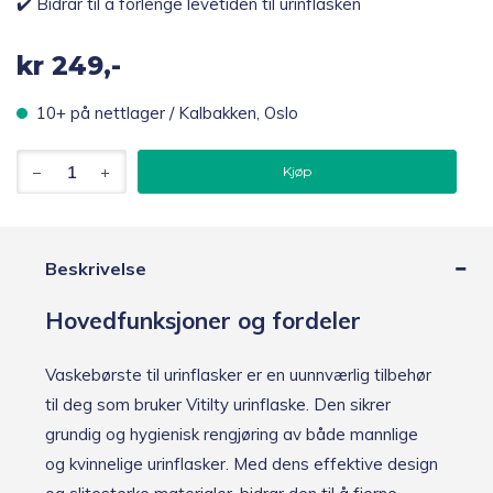
✔️ Bidrar til å forlenge levetiden til urinflasken
kr
249,-
10+ på nettlager / Kalbakken, Oslo
Vitility
Kjøp
vaskebørste
til
urinflaske
antall
Beskrivelse
Hovedfunksjoner og fordeler
Vaskebørste til urinflasker er en uunnværlig tilbehør
til deg som bruker Vitilty urinflaske. Den sikrer
grundig og hygienisk rengjøring av både mannlige
og kvinnelige urinflasker. Med dens effektive design