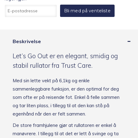
Inne-
R
og
Bli med på venteliste
e
utendørsrullator
g
antall
i
s
t
Beskrivelse
r
e
r
Let’s Go Out er en elegant, smidig og
d
stabil rullator fra Trust Care.
i
n
e
Med sin lette vekt på 6,1kg og enkle
-
sammenleggbare funksjon, er den optimal for deg
p
o
som ofte er på reisende fot. Enkel å felle sammen
s
og tar liten plass, i tillegg til at den kan stå på
t
o
egenhånd når den er felt sammen.
g
b
De store framhjulene gjør at rullatoren er enkel å
l
manøvrere. I tillegg til at det er lett å svinge og ta
i