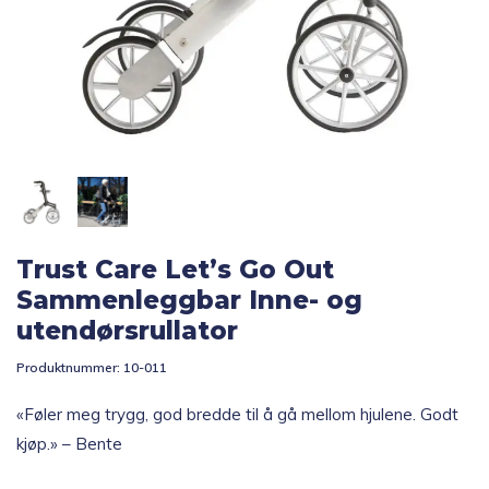
Topp 10
Fold
Inspirasjon
ut
underm
Fold
Gavetips
ut
underm
Trust Care Let’s Go Out
Sammenleggbar Inne- og
utendørsrullator
Produktnummer:
10-011
«Føler meg trygg, god bredde til å gå mellom hjulene. Godt
kjøp.» – Bente