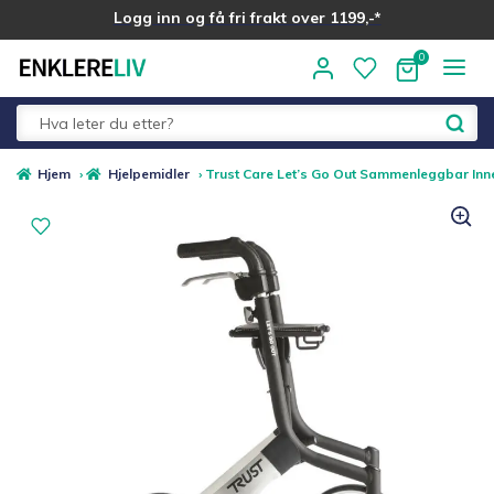
Logg inn og få fri frakt over 1199,-*
Hopp
Hopp
til
til
navigasjon
innhold
Fold
Alle kategorier
Hjem
›
Hjelpemidler
›
Trust Care Let’s Go Out Sammenleggbar Inne
ut
underm
Medlemstilbud
Nyheter
Sommer ☀️
Best i test
Merker