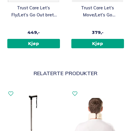
Trust Care Let’s
Trust Care Let’s
Fly/Let’s Go Out brett
Move/Let’s Go
til rullator
Out/Let’s Fly Mesh
kurv, Svart
449,-
379,-
Kjøp
Kjøp
RELATERTE PRODUKTER