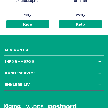
skrulokkåpner
arm hel
99,-
279,-
Kjøp
Kjøp
MIN KONTO
INFORMASJON
KUNDESERVICE
ENKLERE LIV