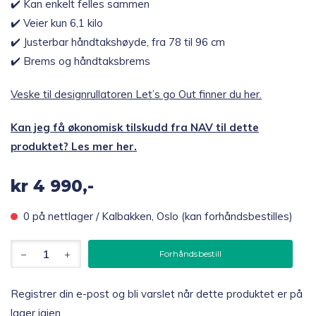
✔️ Kan enkelt felles sammen
✔️ Veier kun 6,1 kilo
✔️ Justerbar håndtakshøyde, fra 78 til 96 cm
✔️ Brems og håndtaksbrems
Veske til designrullatoren Let’s go Out finner du her.
Kan jeg få økonomisk tilskudd fra NAV til dette
produktet? Les mer her.
kr
4 990,-
0 på nettlager / Kalbakken, Oslo (kan forhåndsbestilles)
Trust
Forhåndsbestill
Care
Let's
Go
Registrer din e-post og bli varslet når dette produktet er på
Out
lager igjen
Sammenleggbar