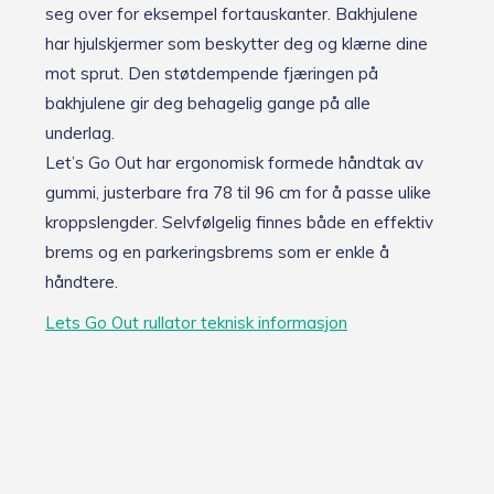
v
seg over for eksempel fortauskanter. Bakhjulene
a
har hjulskjermer som beskytter deg og klærne dine
r
mot sprut. Den støtdempende fjæringen på
s
l
bakhjulene gir deg behagelig gange på alle
e
underlag.
t
n
Let’s Go Out har ergonomisk formede håndtak av
å
gummi, justerbare fra 78 til 96 cm for å passe ulike
r
kroppslengder. Selvfølgelig finnes både en effektiv
d
e
brems og en parkeringsbrems som er enkle å
t
håndtere.
t
e
Lets Go Out rullator teknisk informasjon
p
r
o
d
u
k
t
e