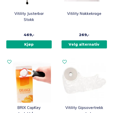
Dette
Vitility Justerbar
Vitility Nakkekrage
produktet
Stokk
har
flere
469,-
269,-
varianter.
Alternativene
Kjøp
Velg alternativ
kan
velges
på
produktsiden
BRIX CapKey
Vitility Gipsovertrekk