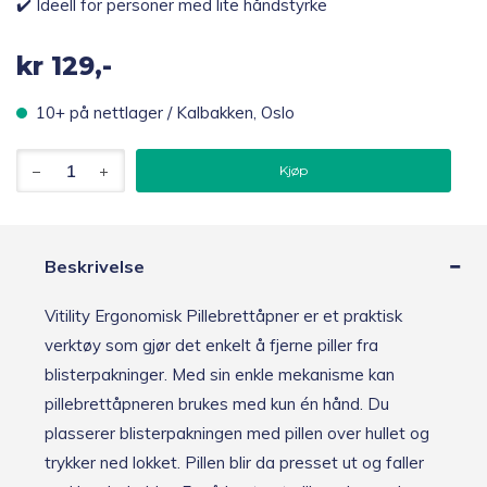
✔️ Ideell for personer med lite håndstyrke
kr
129,-
10+ på nettlager / Kalbakken, Oslo
Vitility
Kjøp
Ergonomisk
Pillebrettåpner
antall
Beskrivelse
Vitility Ergonomisk Pillebrettåpner er et praktisk
verktøy som gjør det enkelt å fjerne piller fra
blisterpakninger. Med sin enkle mekanisme kan
pillebrettåpneren brukes med kun én hånd. Du
plasserer blisterpakningen med pillen over hullet og
trykker ned lokket. Pillen blir da presset ut og faller