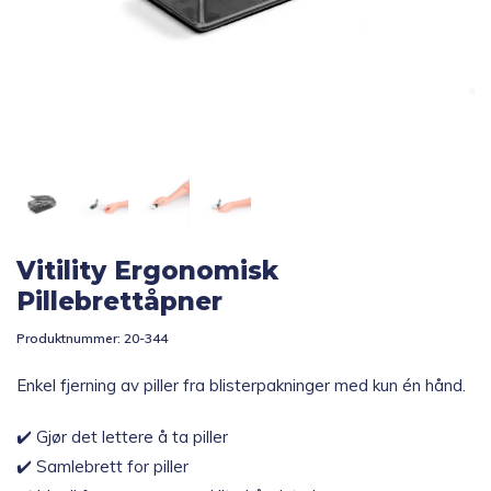
Topp 10
Fold
Inspirasjon
ut
underm
Fold
Gavetips
ut
underm
Vitility Ergonomisk
Pillebrettåpner
Produktnummer:
20-344
Enkel fjerning av piller fra blisterpakninger med kun én hånd.
✔️ Gjør det lettere å ta piller
✔️ Samlebrett for piller