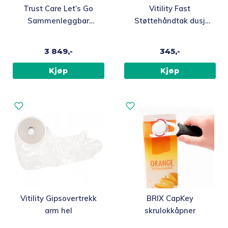
Trust Care Let’s Go
Vitility Fast
Sammenleggbar
Støttehåndtak dusj
innendørsrullator
45 cm
3 849,-
345,-
Kjøp
Kjøp
Vitility Gipsovertrekk
BRIX CapKey
arm hel
skrulokkåpner