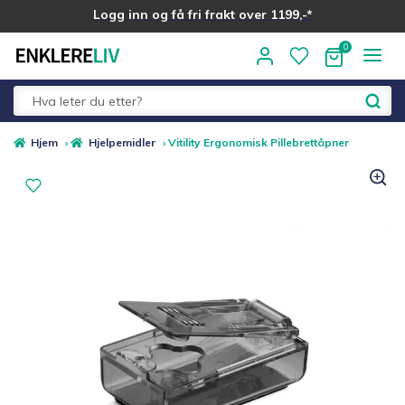
Logg inn og få fri frakt over 1199,-*
Hopp
Hopp
til
til
navigasjon
innhold
Fold
Alle kategorier
Hjem
›
Hjelpemidler
›
Vitility Ergonomisk Pillebrettåpner
ut
underm
Medlemstilbud
Nyheter
Sommer ☀️
Best i test
Merker