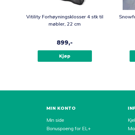
Vitility Forhøyningsklosser 4 stk til
Snowfa
møbler, 22 cm
899,-
Kjøp
MIN KONTO
IN
Min side
Kje
Bonuspoeng for EL+
Ma