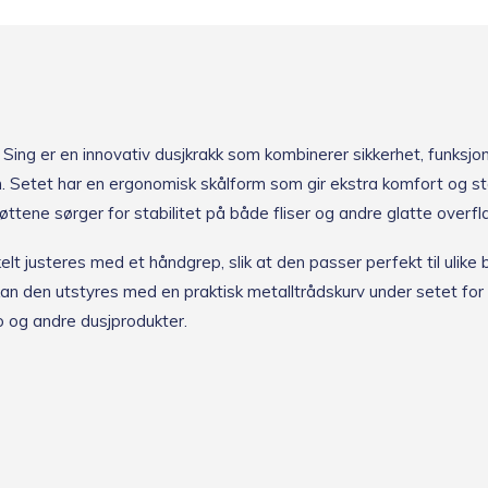
r
d
i
n
e
-
p
Sing er en innovativ dusjkrakk som kombinerer sikkerhet, funksjon
o
s
 Setet har en ergonomisk skålform som gir ekstra komfort og s
t
øttene sørger for stabilitet på både fliser og andre glatte overfla
o
g
lt justeres med et håndgrep, slik at den passer perfekt til ulike 
b
l
g kan den utstyres med en praktisk metalltrådskurv under setet fo
i
 og andre dusjprodukter.
v
a
r
s
l
e
t
n