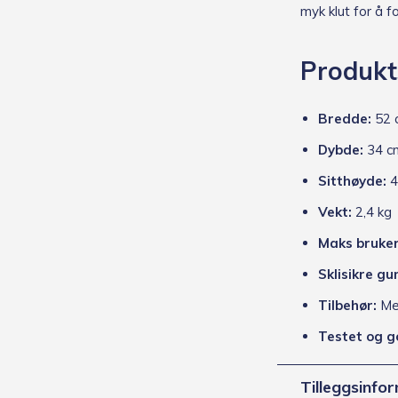
myk klut for å f
Produkt
Bredde:
52 
Dybde:
34 c
Sitthøyde:
4
Vekt:
2,4 kg
Maks bruker
Sklisikre g
Tilbehør:
Met
Testet og g
Tilleggsinfo