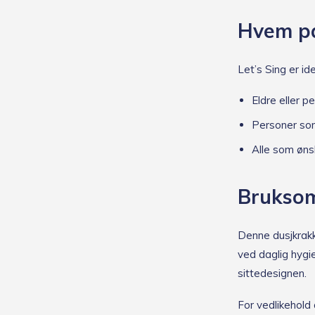
Hvem pa
Let’s Sing er ide
Eldre eller 
Personer som
Alle som øns
Bruksom
Denne dusjkrakke
ved daglig hygi
sittedesignen.
For vedlikehold