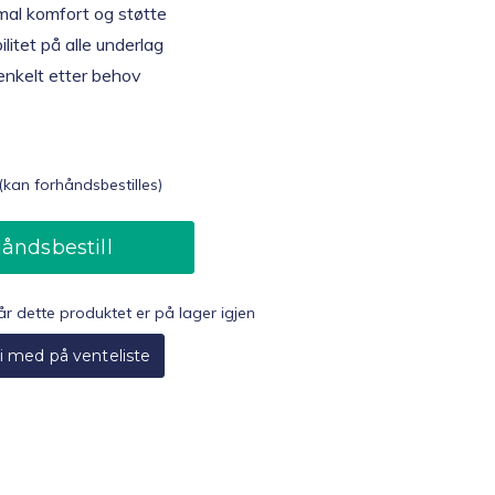
mal komfort og støtte
ilitet på alle underlag
enkelt etter behov
(kan forhåndsbestilles)
åndsbestill
når dette produktet er på lager igjen
i med på venteliste