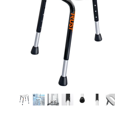
Hjelpemidler
Kjæledyr 🐶
Reservedeler