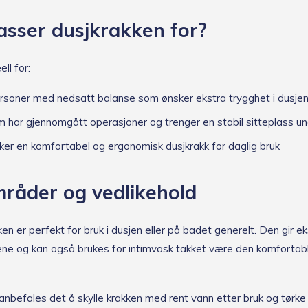
r
i
sser dusjkrakken for?
g
j
e
ell for:
n
personer med nedsatt balanse som ønsker ekstra trygghet i dusje
 har gjennomgått operasjoner og trenger en stabil sitteplass un
ker en komfortabel og ergonomisk dusjkrakk for daglig bruk
råder og vedlikehold
n er perfekt for bruk i dusjen eller på badet generelt. Den gir e
ene og kan også brukes for intimvask takket være den komfortab
 anbefales det å skylle krakken med rent vann etter bruk og tørk