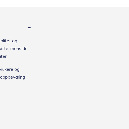
alitet og
tøtte, mens de
ter.
brukere og
r oppbevaring