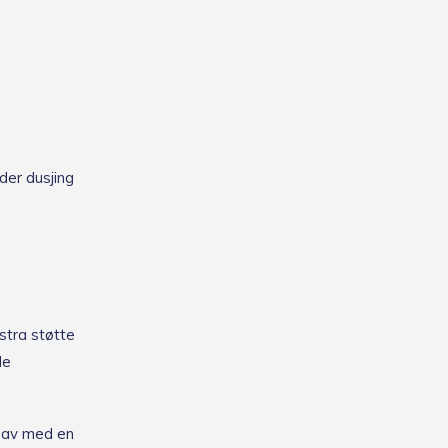
n
der dusjing
kstra støtte
le
e av med en