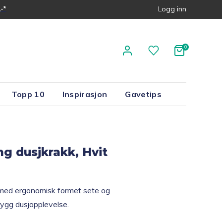
-*
Logg inn
Topp 10
Inspirasjon
Gavetips
ng dusjkrakk, Hvit
 med ergonomisk formet sete og
rygg dusjopplevelse.