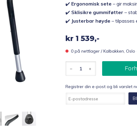
✔️
Ergonomisk sete
– gir maksi
✔️
Sklisikre gummiføtter
– stab
✔️
Justerbar høyde
– tilpasses 
kr
1 539,-
0 på nettlager / Kalbakken, Oslo 
Trust
Forh
Care
Let’s
Sing
Registrer din e-post og bli varslet 
dusjkrakk,
Hvit
R
Bl
antall
e
g
i
s
t
r
e