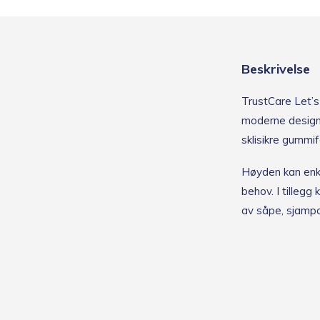
Beskrivelse
TrustCare Let’s 
moderne design.
sklisikre gummif
Høyden kan enke
behov. I tilleg
av såpe, sjampo