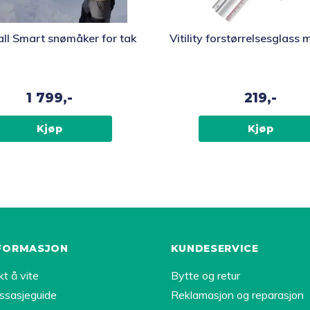
ll Smart snømåker for tak
Vitility forstørrelsesglass m
1 799,-
219,-
Kjøp
Kjøp
FORMASJON
KUNDESERVICE
kt å vite
Bytte og retur
ssasjeguide
Reklamasjon og reparasjon