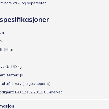
orhindre kalk- og såperester.
spesifikasjoner
cm
m
5–56 cm
vekt:
150 kg
ummiføtter:
Ja
alltrådskurv (selges separat)
odkjent:
ISO 12182:2012, CE-merket
rmasjon