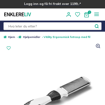
Logg inn og få fri frakt over 1199,-*
Hopp
Hopp
til
til
navigasjon
innhold
Fold
Alle kategorier
Hjem
›
Hjelpemidler
›
Vitility Ergonomisk fotrasp med fil
ut
underm
Medlemstilbud
Nyheter
Sommer ☀️
Best i test
Merker