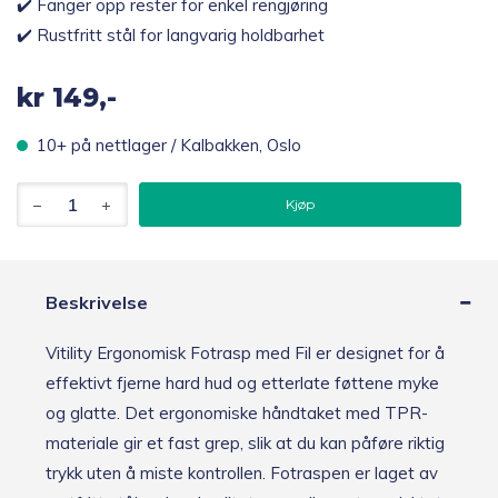
✔️ Fanger opp rester for enkel rengjøring
✔️ Rustfritt stål for langvarig holdbarhet
kr
149,-
10+ på nettlager / Kalbakken, Oslo
Vitility
Kjøp
Ergonomisk
fotrasp
med
fil
antall
Beskrivelse
Vitility Ergonomisk Fotrasp med Fil er designet for å
effektivt fjerne hard hud og etterlate føttene myke
og glatte. Det ergonomiske håndtaket med TPR-
materiale gir et fast grep, slik at du kan påføre riktig
trykk uten å miste kontrollen. Fotraspen er laget av