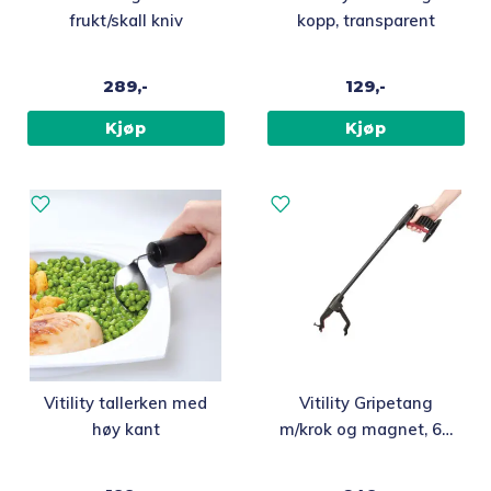
frukt/skall kniv
kopp, transparent
289,-
129,-
Kjøp
Kjøp
Vitility tallerken med
Vitility Gripetang
høy kant
m/krok og magnet, 61
cm