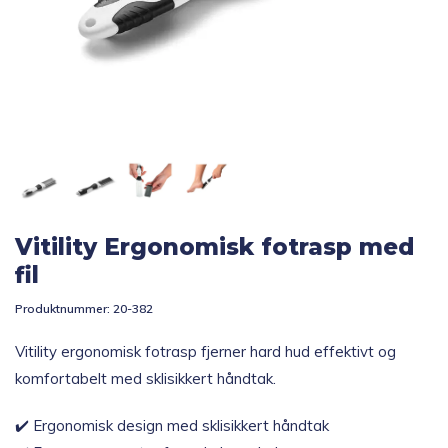
Topp 10
Fold
Inspirasjon
ut
underm
Fold
Gavetips
ut
underm
Vitility Ergonomisk fotrasp med
fil
Produktnummer:
20-382
Vitility ergonomisk fotrasp fjerner hard hud effektivt og
komfortabelt med sklisikkert håndtak.
✔️ Ergonomisk design med sklisikkert håndtak