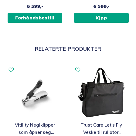
Svart
6 599,-
6 599,-
Forhåndsbestill
Kjøp
RELATERTE PRODUKTER
Vitility Neglklipper
Trust Care Let’s Fly
som åpner seg
Veske til rullator,