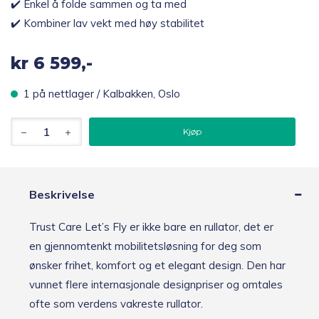
✔️ Enkel å folde sammen og ta med
✔️ Kombiner lav vekt med høy stabilitet
kr
6 599,-
1 på nettlager / Kalbakken, Oslo
Trust
Kjøp
Care
Let’s
Fly
Sammenleggbar
utendørsrullator,
Beskrivelse
kobber
antall
Trust Care Let’s Fly er ikke bare en rullator, det er
en gjennomtenkt mobilitetsløsning for deg som
ønsker frihet, komfort og et elegant design. Den har
vunnet flere internasjonale designpriser og omtales
ofte som verdens vakreste rullator.