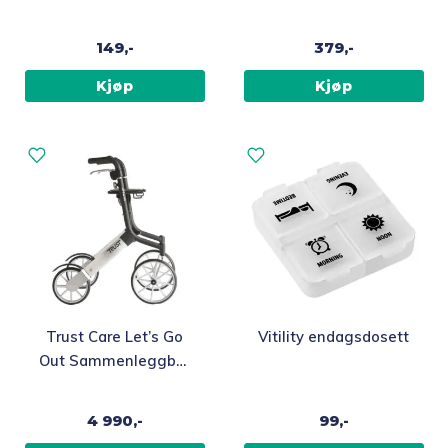
automatisk
Svart
149,-
379,-
Kjøp
Kjøp
Trust Care Let’s Go
Vitility endagsdosett
Out Sammenleggbar
Inne- og
utendørsrullator
4 990,-
99,-