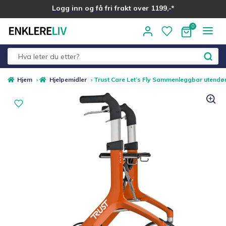
Logg inn og få fri frakt over 1199,-*
Hopp
Hopp
til
til
navigasjon
innhold
Fold
Alle kategorier
Hjem
›
Hjelpemidler
›
Trust Care Let’s Fly Sammenleggbar utendør
ut
underm
Medlemstilbud
Nyheter
Sommer ☀️
Best i test
Merker