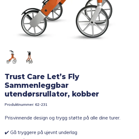
Topp 10
Fold
Inspirasjon
ut
underm
Fold
Gavetips
ut
underm
Trust Care Let’s Fly
Sammenleggbar
utendørsrullator, kobber
Produktnummer:
62-231
Prisvinnende design og trygg støtte på alle dine turer.
✔️ Gå tryggere på ujevnt underlag