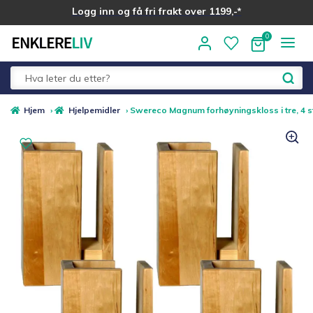
Logg inn og få fri frakt over 1199,-*
Hopp
Hopp
til
til
navigasjon
innhold
Fold
Alle kategorier
Hjem
›
Hjelpemidler
›
Swereco Magnum forhøyningskloss i tre, 4 s
ut
underm
Medlemstilbud
Nyheter
Sommer ☀️
Best i test
Merker