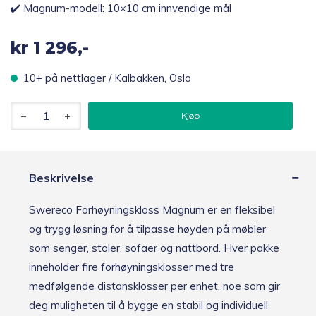
✔️ Magnum-modell: 10×10 cm innvendige mål
kr
1 296,-
10+ på nettlager / Kalbakken, Oslo
Swereco
Kjøp
Magnum
forhøyningskloss
i
tre,
4
Beskrivelse
stk
antall
Swereco Forhøyningskloss Magnum er en fleksibel
og trygg løsning for å tilpasse høyden på møbler
som senger, stoler, sofaer og nattbord. Hver pakke
inneholder fire forhøyningsklosser med tre
medfølgende distansklosser per enhet, noe som gir
deg muligheten til å bygge en stabil og individuell