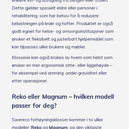
enklere inn- og utstigning fra sengen eller stolen.
Dette gjelder spesielt eldre eller personer i
rehabilitering, som har behov for å redusere
belastningen på knær og hofter. Produktet er også
godt egnet for helse- og omsorgsinstitusjoner som
ønsker et fleksibelt og justerbart hjelpemiddel som
kan tilpasses ulike brukere og møbler.
Klossene kan også brukes av hvem som helst som
ønsker en mer ergonomisk sitte- eller liggehøyde –
for eksempel ved amming, under graviditet eller
etter operasjoner.
Reko eller Magnum – hvilken modell
passer for deg?
Swereco forhøyningsklosser kommer i to ulike
modeller:
Reko
og
Magnum
, og den viktigste