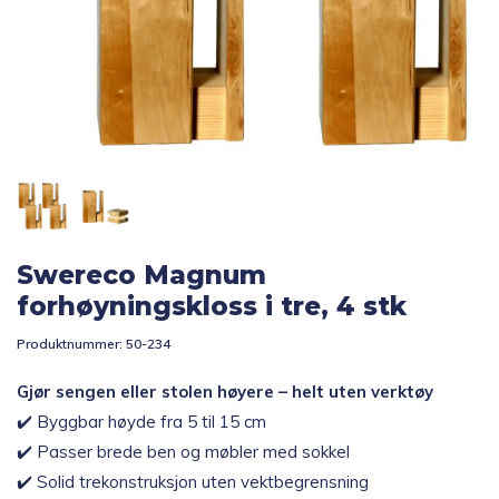
Topp 10
Fold
Inspirasjon
ut
underm
Fold
Gavetips
ut
underm
Swereco Magnum
forhøyningskloss i tre, 4 stk
Produktnummer:
50-234
Gjør sengen eller stolen høyere – helt uten verktøy
✔️ Byggbar høyde fra 5 til 15 cm
✔️ Passer brede ben og møbler med sokkel
✔️ Solid trekonstruksjon uten vektbegrensning