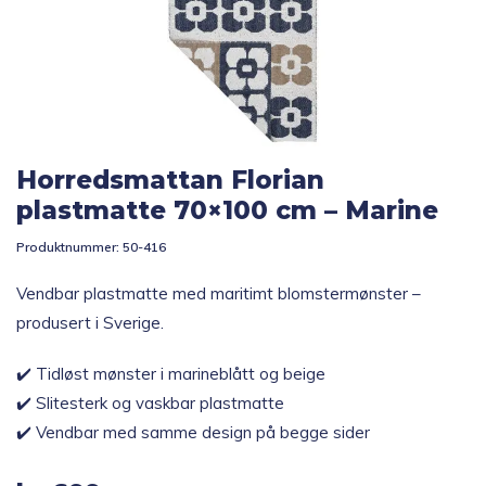
Topp 10
Fold
Inspirasjon
ut
underm
Horredsmattan Florian
Fold
Gavetips
ut
plastmatte 70×100 cm – Marine
underm
Produktnummer:
50-416
Vendbar plastmatte med maritimt blomstermønster –
produsert i Sverige.
✔️ Tidløst mønster i marineblått og beige
✔️ Slitesterk og vaskbar plastmatte
✔️ Vendbar med samme design på begge sider