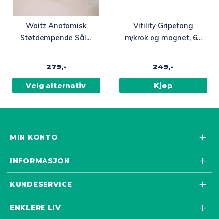
Dette
Waitz Anatomisk
Vitility Gripetang
produktet
Støtdempende Såle,
m/krok og magnet, 61
har
4,5mm
cm
flere
279,-
249,-
varianter.
Alternativene
Velg alternativ
Kjøp
kan
velges
på
produktsiden
MIN KONTO
INFORMASJON
KUNDESERVICE
ENKLERE LIV