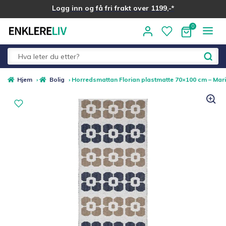
Logg inn og få fri frakt over 1199,-*
Hopp
Hopp
til
til
navigasjon
innhold
Fold
Alle kategorier
Hjem
›
Bolig
›
Horredsmattan Florian plastmatte 70×100 cm – Mar
ut
underm
Medlemstilbud
Nyheter
Sommer ☀️
Best i test
Merker