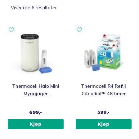
Sortert
Viser alle 6 resultater
etter
Topp 10
propularitet
Fold
Inspirasjon
ut
underm
Fold
Gavetips
ut
underm
Thermacell Halo Mini
Thermacell R4 Refill
Myggjager
Citriodiol™ 48 timer
Citriodiol™, hvit
699,-
599,-
Kjøp
Kjøp