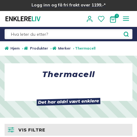
Logg inn og få fri frakt over 1199,-*
Hopp
Hopp
til
til
navigasjon
innhold
Fold
Alle kategorier
Hjem
›
Produkter
›
Merker
›
Thermacell
ut
underm
Medlemstilbud
Thermacell
Nyheter
Sommer ☀️
Best i test
VIS FILTRE
Merker