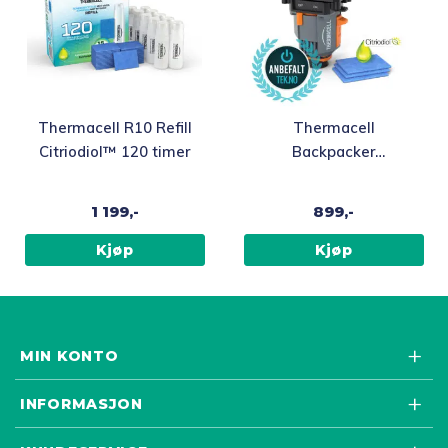
Thermacell R10 Refill
Thermacell
Citriodiol™ 120 timer
Backpacker
Myggjager med
Citriodiol™
1 199,-
899,-
Kjøp
Kjøp
MIN KONTO
INFORMASJON