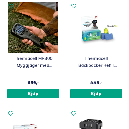
Thermacell MR300
Thermacell
Myggjager med
Backpacker Refill
Citriodiol™, svart
Citriodiol™ 48 timer
659,-
449,-
Kjøp
Kjøp