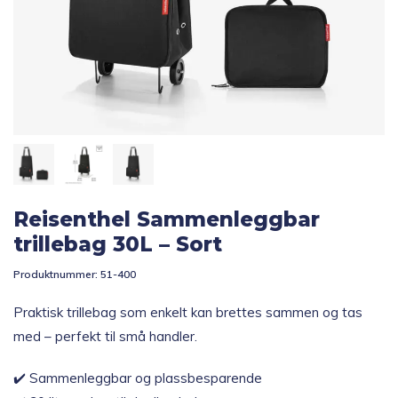
Topp 10
Fold
Inspirasjon
ut
underm
Fold
Gavetips
ut
underm
Reisenthel Sammenleggbar
trillebag 30L – Sort
Produktnummer:
51-400
Praktisk trillebag som enkelt kan brettes sammen og tas
med – perfekt til små handler.
✔️ Sammenleggbar og plassbesparende