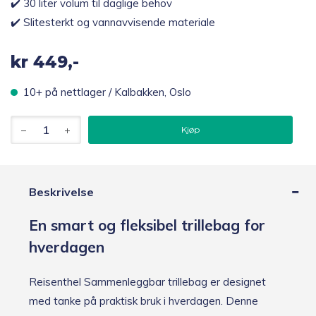
✔️ 30 liter volum til daglige behov
✔️ Slitesterkt og vannavvisende materiale
kr
449,-
10+ på nettlager / Kalbakken, Oslo
Reisenthel
Kjøp
Sammenleggbar
trillebag
30L
-
Sort
Beskrivelse
antall
En smart og fleksibel trillebag for
hverdagen
Reisenthel Sammenleggbar trillebag er designet
med tanke på praktisk bruk i hverdagen. Denne