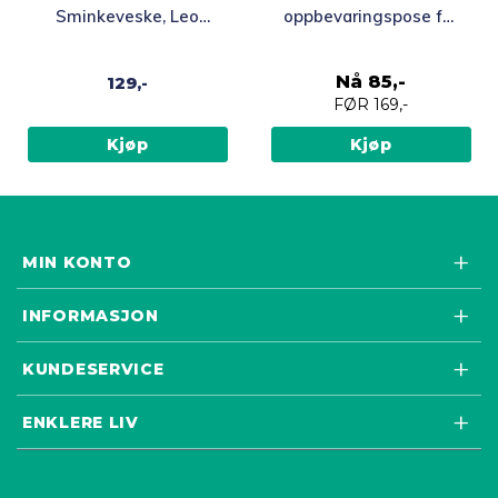
Sminkeveske, Leo
oppbevaringspose for
Macchiato
reiseputer
Nå
85,-
129,-
FØR
169,-
Kjøp
Kjøp
MIN KONTO
INFORMASJON
KUNDESERVICE
ENKLERE LIV