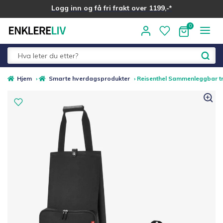
Logg inn og få fri frakt over 1199,-*
Hopp
Hopp
til
til
navigasjon
innhold
Fold
Alle kategorier
Hjem
›
Smarte hverdagsprodukter
›
Reisenthel Sammenleggbar tri
ut
underm
Medlemstilbud
Nyheter
Sommer ☀️
Best i test
Merker