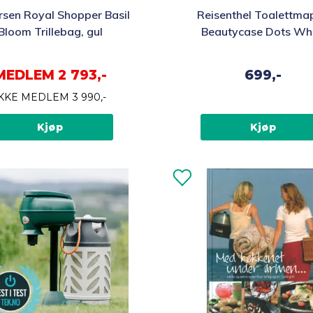
sen Royal Shopper Basil
Reisenthel Toalettma
Bloom Trillebag, gul
Beautycase Dots Wh
MEDLEM
2 793,-
699,-
IKKE MEDLEM
3 990,-
Kjøp
Kjøp