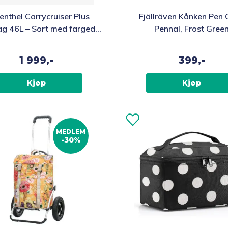
enthel Carrycruiser Plus
Fjällräven Kånken Pen
bag 46L – Sort med fargede
Pennal, Frost Gree
prikker
1 999,-
399,-
Kjøp
Kjøp
MEDLEM
-30%