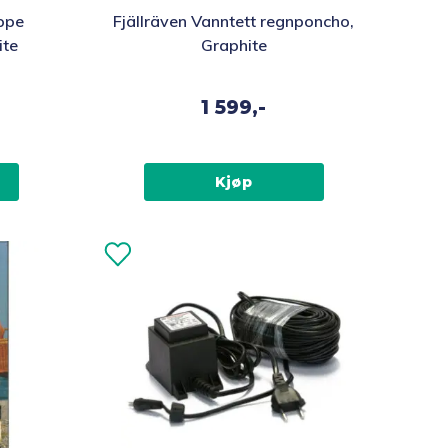
ppe
Fjällräven Vanntett regnponcho,
ite
Graphite
1 599,-
Kjøp