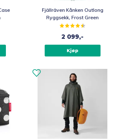
 Case
Fjällräven Kånken Outlong
n
Ryggsekk, Frost Green
Karakter:
4.5 av 5 mulige
2 099,-
Kjøp