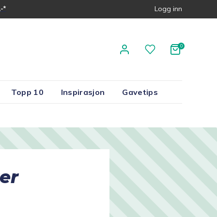
-*
Logg inn
Topp 10
Inspirasjon
Gavetips
er