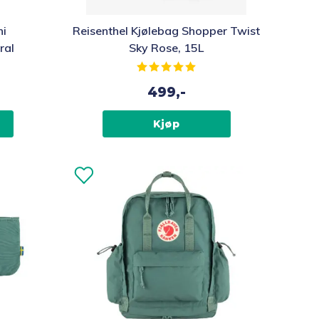
ni
Reisenthel Kjølebag Shopper Twist
ral
Sky Rose, 15L
Karakter:
5.0 av 5 mulige
499,-
Kjøp