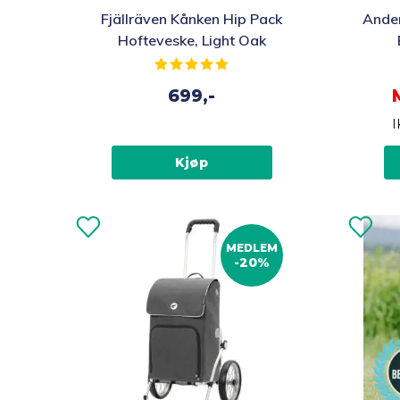
Fjällräven Kånken Hip Pack
Ander
Hofteveske, Light Oak
Karakter:
5.0 av 5 mulige
699,-
Kjøp
MEDLEM
-20%