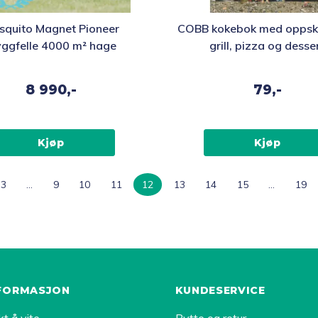
squito Magnet Pioneer
COBB kokebok med oppskrif
ggfelle 4000 m² hage
grill, pizza og desse
8 990,-
79,-
Kjøp
Kjøp
3
…
9
10
11
12
13
14
15
…
19
FORMASJON
KUNDESERVICE