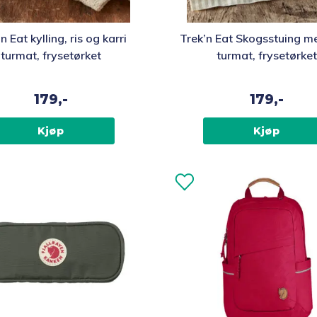
n Eat kylling, ris og karri
Trek’n Eat Skogsstuing me
turmat, frysetørket
turmat, frysetørket
179,-
179,-
Kjøp
Kjøp