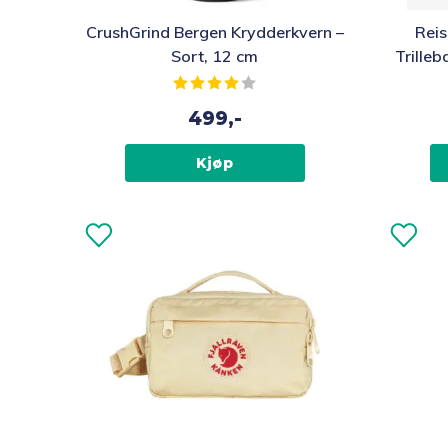
CrushGrind Bergen Krydderkvern –
Reis
Sort, 12 cm
Trille
Karakter:
4.0 av 5 mulige
499,-
Kjøp