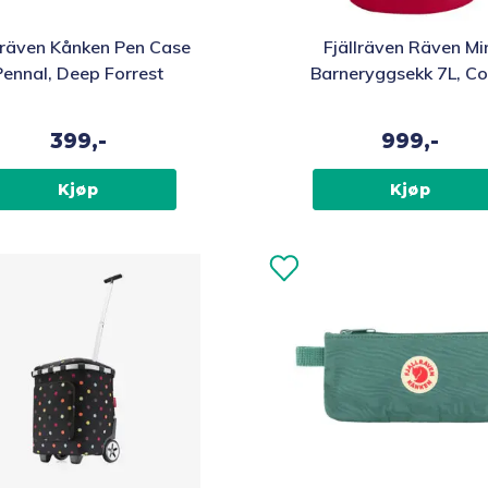
lräven Kånken Pen Case
Fjällräven Räven Mi
Pennal, Deep Forrest
Barneryggsekk 7L, Co
399,-
999,-
Kjøp
Kjøp