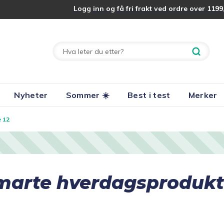
Logg inn og få fri frakt ved ordre over 1199,
Nyheter
Sommer ☀️
Best i test
Merker
e 12
marte hverdagsprodukt