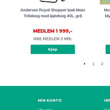
Andersen Royal Shopper Ipek Maxi
Mo
Trillebag med kjølebag 40L, grå
My
MEDLEM
1 999,-
IKKE MEDLEM
2 499,-
Kjøp
1
2
MIN KONTO
IN