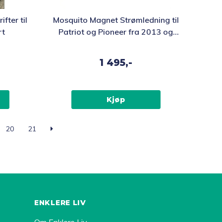
ter til
Mosquito Magnet Strømledning til
rt
Patriot og Pioneer fra 2013 og
nyere
1 495,-
Kjøp
20
21
ENKLERE LIV