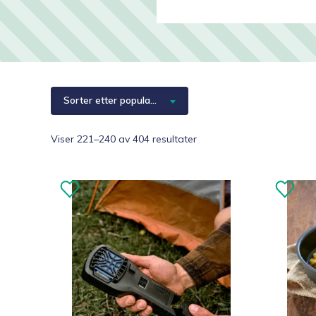
Hjelpemidler
Kjæledyr 🐶
Reservedeler
Sorter etter popularitet
Sortert
Viser 221–240 av 404 resultater
etter
propularitet