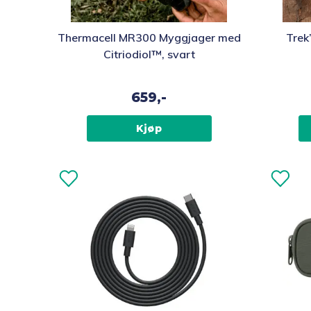
Thermacell MR300 Myggjager med
Trek’
Citriodiol™, svart
659,-
Kjøp