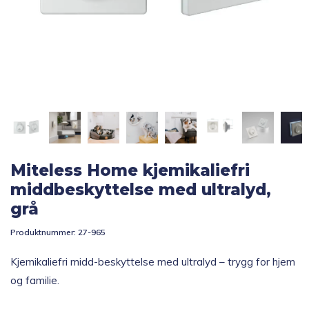
Topp 10
Fold
Inspirasjon
ut
underm
Fold
Gavetips
ut
underm
Miteless Home kjemikaliefri
middbeskyttelse med ultralyd,
grå
Produktnummer:
27-965
Kjemikaliefri midd-beskyttelse med ultralyd – trygg for hjem
og familie.