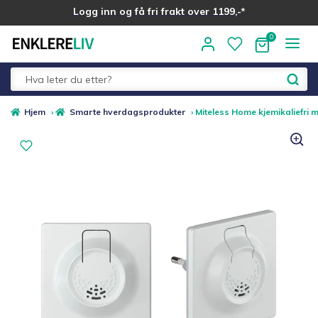
Logg inn og få fri frakt over 1199,-*
Hopp
Hopp
til
til
navigasjon
innhold
Fold
Alle kategorier
Hjem
›
Smarte hverdagsprodukter
›
Miteless Home kjemikaliefri 
ut
underm
Medlemstilbud
Nyheter
Sommer ☀️
Best i test
Merker