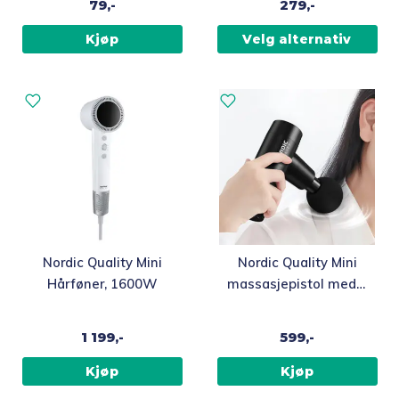
79,-
279,-
varianter.
Alternativene
Kjøp
Velg alternativ
kan
velges
på
produktsiden
Nordic Quality Mini
Nordic Quality Mini
Hårføner, 1600W
massasjepistol med 6
ulike massasjehoder,
svart
1 199,-
599,-
Kjøp
Kjøp