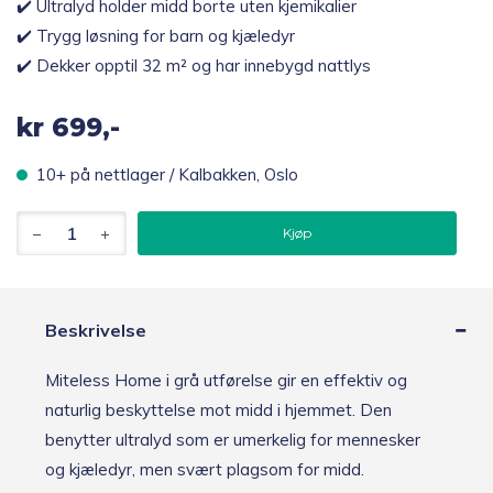
✔️ Ultralyd holder midd borte uten kjemikalier
✔️ Trygg løsning for barn og kjæledyr
✔️ Dekker opptil 32 m² og har innebygd nattlys
kr
699,-
10+ på nettlager / Kalbakken, Oslo
Miteless
Kjøp
Home
kjemikaliefri
middbeskyttelse
med
ultralyd,
Beskrivelse
grå
antall
Miteless Home i grå utførelse gir en effektiv og
naturlig beskyttelse mot midd i hjemmet. Den
benytter ultralyd som er umerkelig for mennesker
og kjæledyr, men svært plagsom for midd.