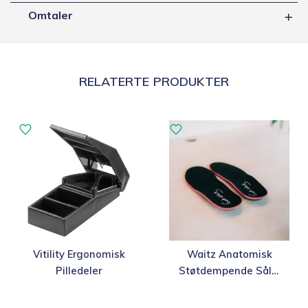
Omtaler
RELATERTE PRODUKTER
Dette
Vitility Ergonomisk
Waitz Anatomisk
produktet
Pilledeler
Støtdempende Såle,
har
4,5mm
flere