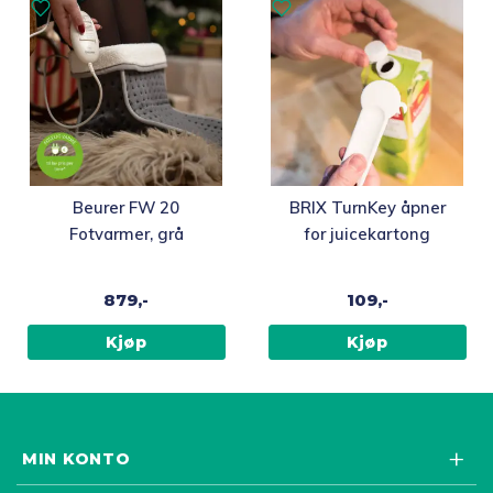
Beurer FW 20
BRIX TurnKey åpner
Fotvarmer, grå
for juicekartong
879,-
109,-
Kjøp
Kjøp
MIN KONTO