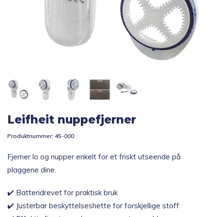
Topp 10
Fold
Inspirasjon
ut
underm
Fold
Gavetips
ut
underm
Leifheit nuppefjerner
Produktnummer:
45-000
Fjerner lo og nupper enkelt for et friskt utseende på
plaggene dine.
✔️ Batteridrevet for praktisk bruk
✔️ Justerbar beskyttelseshette for forskjellige stoff