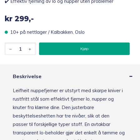
✔️ Effektiv fjerning av lo og nupper uten problemer
kr
299,-
10+ på nettlager / Kalbakken, Oslo
Leifheit
Kjøp
nuppefjerner
antall
Beskrivelse
Leifheit nuppefjerner er utstyrt med skarpe kniver i
rustfritt stål som effektivt fjerner lo, nupper og
knuter fra klærne dine. Den justerbare
beskyttelseshetten har tre nivåer, slik at den
passer til forskjellige typer stoff. En avtakbar
transparent lo-beholder gjør det enkelt å tømme og