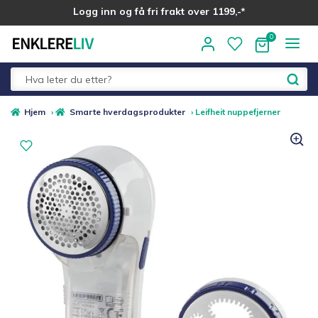
Logg inn og få fri frakt over 1199,-*
Hopp
Hopp
til
til
navigasjon
innhold
Fold
Alle kategorier
Hjem
›
Smarte hverdagsprodukter
›
Leifheit nuppefjerner
ut
underm
Medlemstilbud
Nyheter
Sommer ☀️
Best i test
Merker