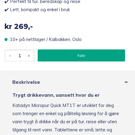
✔️ Perfekt til tur, beredskap og reise
✔️ Lett, kompakt og enkel i bruk
kr
269,-
10+ på nettlager / Kalbakken, Oslo
Katadyn
Kjøp
Micropur
Quick
vannrensetabletter,
70
stk
Beskrivelse
antall
Trygt drikkevann, uansett hvor du er
Katadyn Micropur Quick MT1T er utviklet for deg
som trenger en enkel og pålitelig løsning for å gjøre
vann trygt å drikke når du er på tur, reise eller uten
tilgang til rent vann. Tablettene er små, lette og