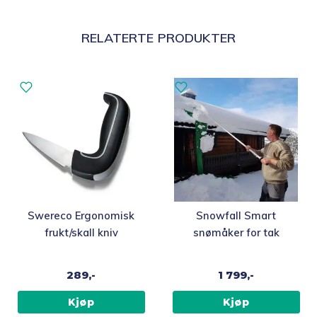
RELATERTE PRODUKTER
Swereco Ergonomisk
Snowfall Smart
frukt/skall kniv
snømåker for tak
289,-
1 799,-
Kjøp
Kjøp