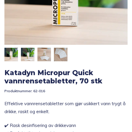
Topp 10
Fold
Inspirasjon
ut
underm
Fold
Gavetips
ut
underm
Katadyn Micropur Quick
vannrensetabletter, 70 stk
Produktnummer:
62-016
Effektive vannrensetabletter som gjør usikkert vann trygt å
drikke, raskt og enkelt.
✔️ Rask desinfisering av drikkevann