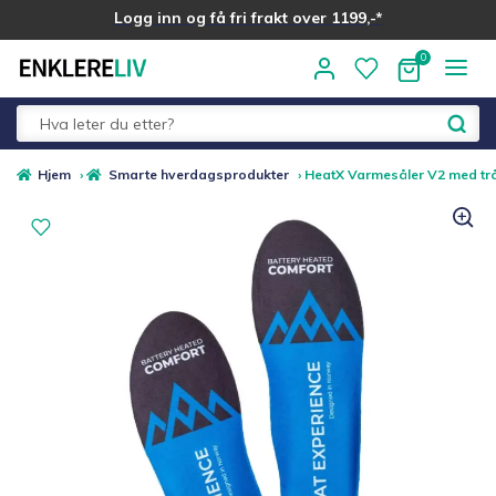
Logg inn og få fri frakt over 1199,-*
Hopp
Hopp
til
til
navigasjon
innhold
Fold
Alle kategorier
Hjem
›
Smarte hverdagsprodukter
›
HeatX Varmesåler V2 med trå
ut
underm
Medlemstilbud
Nyheter
Sommer ☀️
Best i test
Merker