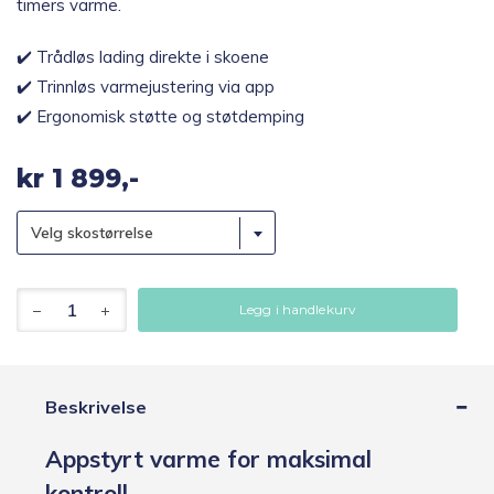
timers varme.
✔️ Trådløs lading direkte i skoene
✔️ Trinnløs varmejustering via app
✔️ Ergonomisk støtte og støtdemping
kr
1 899,-
Velg skostørrelse
HeatX
Legg i handlekurv
Varmesåler
V2
med
trådløs
lading
Beskrivelse
og
appstyring
Appstyrt varme for maksimal
antall
kontroll