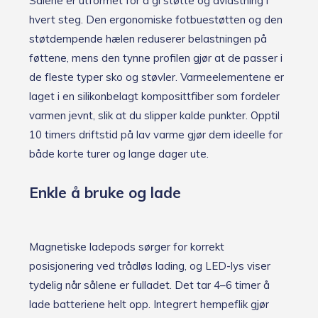
Sålene er utformet for å gi støtte og avlastning i
hvert steg. Den ergonomiske fotbuestøtten og den
støtdempende hælen reduserer belastningen på
føttene, mens den tynne profilen gjør at de passer i
de fleste typer sko og støvler. Varmeelementene er
laget i en silikonbelagt komposittfiber som fordeler
varmen jevnt, slik at du slipper kalde punkter. Opptil
10 timers driftstid på lav varme gjør dem ideelle for
både korte turer og lange dager ute.
Enkle å bruke og lade
Magnetiske ladepods sørger for korrekt
posisjonering ved trådløs lading, og LED-lys viser
tydelig når sålene er fulladet. Det tar 4–6 timer å
lade batteriene helt opp. Integrert hempeflik gjør