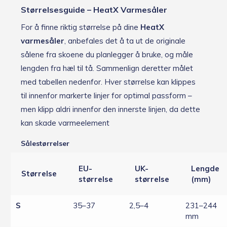
Størrelsesguide – HeatX Varmesåler
For å finne riktig størrelse på dine
HeatX
varmesåler
, anbefales det å ta ut de originale
sålene fra skoene du planlegger å bruke, og måle
lengden fra hæl til tå. Sammenlign deretter målet
med tabellen nedenfor. Hver størrelse kan klippes
til innenfor markerte linjer for optimal passform –
men klipp aldri innenfor den innerste linjen, da dette
kan skade varmeelement
Sålestørrelser
EU-
UK-
Lengde
Størrelse
størrelse
størrelse
(mm)
S
35–37
2,5–4
231–244
mm