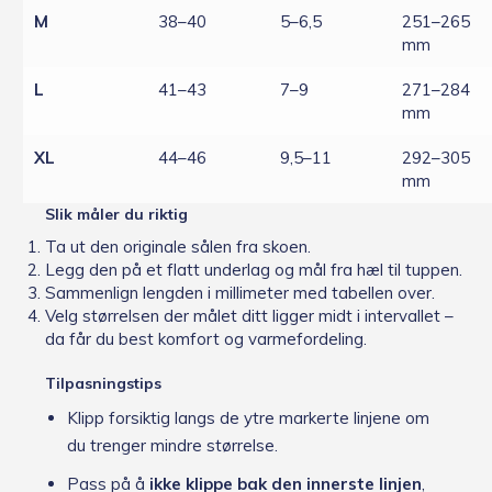
M
38–40
5–6,5
251–265
mm
L
41–43
7–9
271–284
mm
XL
44–46
9,5–11
292–305
mm
Slik måler du riktig
Ta ut den originale sålen fra skoen.
Legg den på et flatt underlag og mål fra hæl til tuppen.
Sammenlign lengden i millimeter med tabellen over.
Velg størrelsen der målet ditt ligger midt i intervallet –
da får du best komfort og varmefordeling.
Tilpasningstips
Klipp forsiktig langs de ytre markerte linjene om
du trenger mindre størrelse.
Pass på å
ikke klippe bak den innerste linjen
,