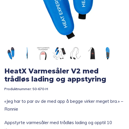
Topp 10
Fold
Inspirasjon
ut
underm
Fold
Gavetips
ut
underm
HeatX Varmesåler V2 med
trådløs lading og appstyring
Produktnummer:
50-670-H
«Jeg har to par av de med app å begge virker meget bra.» –
Ronnie
Appstyrte varmesåler med trådløs lading og opptil 10