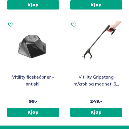
Kjøp
Kjøp
Vitility flaskeåpner –
Vitility Gripetang
antiskli
m/krok og magnet, 61
cm
99,-
249,-
Kjøp
Kjøp