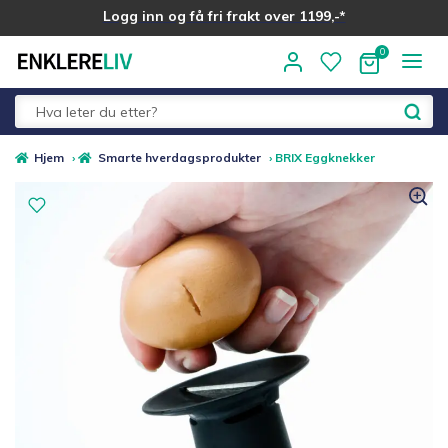
Logg inn og få fri frakt over 1199,-*
Hopp
Hopp
til
til
navigasjon
innhold
Fold
Alle kategorier
Hjem
›
Smarte hverdagsprodukter
›
BRIX Eggknekker
ut
underm
Medlemstilbud
Nyheter
Sommer ☀️
Best i test
Merker