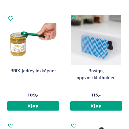
BRIX JarKey lokkåpner
Bosign,
oppvaskklutholder,
grafittgrå, plast
109,-
115,-
Kjøp
Kjøp