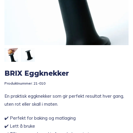
Topp 10
Fold
Inspirasjon
ut
underm
Fold
Gavetips
ut
underm
BRIX Eggknekker
Produktnummer:
21-010
En praktisk eggknekker som gir perfekt resultat hver gang,
uten rot eller skall i maten.
✔️ Perfekt for baking og matlaging
✔️ Lett å bruke