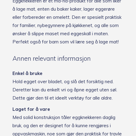
Eggknekkeren er et må-ha-produkt for alle som liker
å lage mat, enten du baker kaker, lager eggerøre
eller forbereder en omelett. Den er spesielt praktisk
for familier, nybegynnere på kjøkkenet, og alle som
ønsker å slippe maset med eggeskall i maten.
Perfekt også for barn som vil lære seg å lage mat!
Annen relevant informasjon
Enkel å bruke
Hold egget over bladet, og slå det forsiktig ned.
Deretter kan du enkelt vri og åpne egget uten søl.
Dette gjør den til et ideelt verktøy for alle aldre.
Laget for å vare
Med solid konstruksjon tåler eggknekkeren daglig
bruk, og den er designet for å kunne rengjøres i
oppvaskmaskin, noe som gjør den praktisk for travle