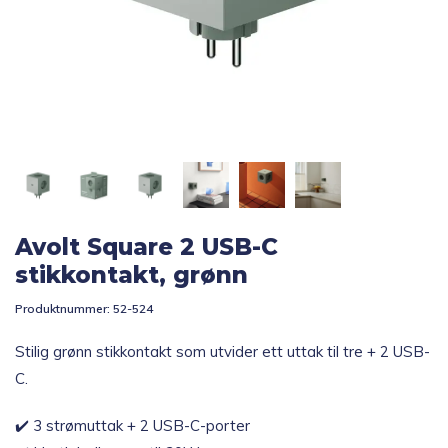
Topp 10
Fold
Inspirasjon
ut
underm
Fold
Gavetips
ut
underm
Avolt Square 2 USB-C
stikkontakt, grønn
Produktnummer:
52-524
Stilig grønn stikkontakt som utvider ett uttak til tre + 2 USB-
C.
✔️ 3 strømuttak + 2 USB-C-porter