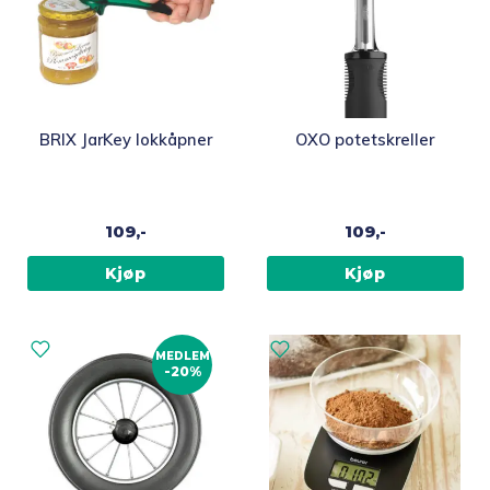
BRIX JarKey lokkåpner
OXO potetskreller
109,-
109,-
Kjøp
Kjøp
MEDLEM
-20%