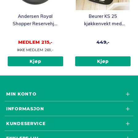
Andersen Royal
Beurer KS 25
Shopper Reservehjul
kjøkkenvekt med
25 cm, 1 stk
bolle
MEDLEM
215,-
449,-
IKKE MEDLEM
269,-
Kjøp
Kjøp
MIN KONTO
INFORMASJON
KUNDESERVICE