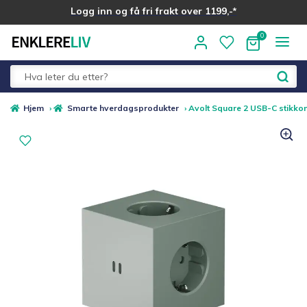
Logg inn og få fri frakt over 1199,-*
Hopp
Hopp
til
til
navigasjon
innhold
Fold
Alle kategorier
Hjem
›
Smarte hverdagsprodukter
›
Avolt Square 2 USB-C stikkon
ut
underm
Medlemstilbud
Nyheter
Sommer ☀️
Best i test
Merker