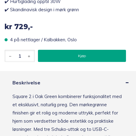
✔️ Hurtiglading opptil 30W
✔️ Skandinavisk design i mørk grønn
kr
729,-
4 på nettlager / Kalbakken, Oslo
Avolt
Kjøp
Square
2
USB-
C
stikkontakt,
Beskrivelse
grønn
antall
Square 2 i Oak Green kombinerer funksjonalitet med
et eksklusivt, naturlig preg. Den mørkegrønne
finishen gir et rolig og moderne uttrykk, perfekt for
hjem som verdsetter både estetikk og praktiske
løsninger. Med tre Schuko-uttak og to USB-C-