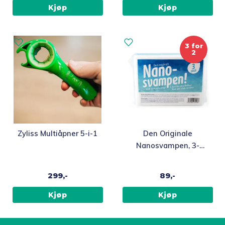
Kjøp
Kjøp
3 for
2
Zyliss Multiåpner 5-i-1
Den Originale
Nanosvampen, 3-
pack
299,-
89,-
Kjøp
Kjøp