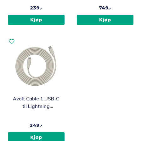
239,-
749,-
Kjøp
Kjøp
Avolt Cable 1 USB-C
til Lightning
ladekabel 2m, beige
249,-
Kjøp