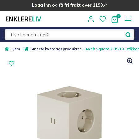
Logg inn og få fri frakt over 1199,-*
Hopp
Hopp
til
til
navigasjon
innhold
Fold
Alle kategorier
Hjem
›
Smarte hverdagsprodukter
›
Avolt Square 2 USB-C stikkon
ut
underm
Medlemstilbud
Nyheter
Sommer ☀️
Best i test
Merker