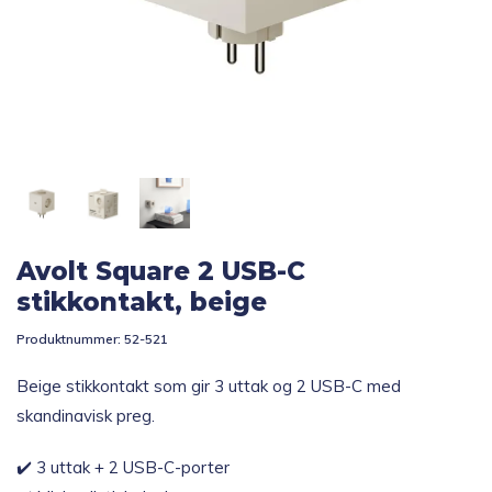
Topp 10
Fold
Inspirasjon
ut
underm
Fold
Gavetips
ut
underm
Avolt Square 2 USB-C
stikkontakt, beige
Produktnummer:
52-521
Beige stikkontakt som gir 3 uttak og 2 USB-C med
skandinavisk preg.
✔️ 3 uttak + 2 USB-C-porter