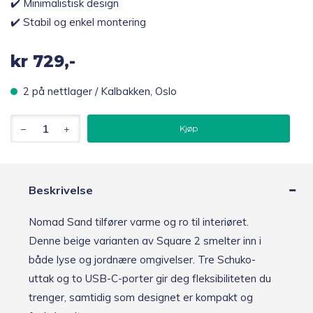
✔️ Minimalistisk design
✔️ Stabil og enkel montering
kr
729,-
2 på nettlager / Kalbakken, Oslo
Avolt
Kjøp
Square
2
USB-
C
stikkontakt,
Beskrivelse
beige
antall
Nomad Sand tilfører varme og ro til interiøret.
Denne beige varianten av Square 2 smelter inn i
både lyse og jordnære omgivelser. Tre Schuko-
uttak og to USB-C-porter gir deg fleksibiliteten du
trenger, samtidig som designet er kompakt og