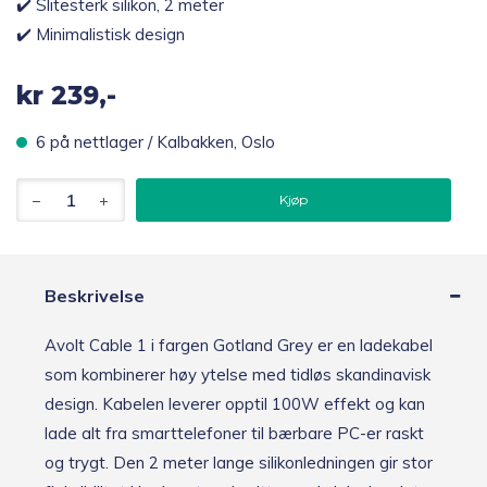
✔️ Slitesterk silikon, 2 meter
✔️ Minimalistisk design
kr
239,-
6 på nettlager / Kalbakken, Oslo
Avolt
Kjøp
Cable
1
USB-
C
til
Beskrivelse
USB-
C
Avolt Cable 1 i fargen Gotland Grey er en ladekabel
ladekabel
2m,
som kombinerer høy ytelse med tidløs skandinavisk
grå
design. Kabelen leverer opptil 100W effekt og kan
antall
lade alt fra smarttelefoner til bærbare PC-er raskt
og trygt. Den 2 meter lange silikonledningen gir stor