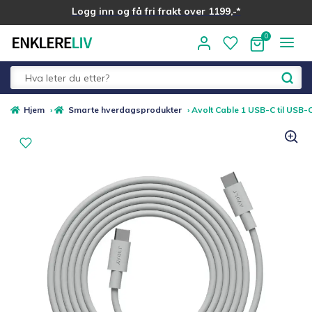
Logg inn og få fri frakt over 1199,-*
Hopp
Hopp
til
til
navigasjon
innhold
Fold
Alle kategorier
Hjem
›
Smarte hverdagsprodukter
›
Avolt Cable 1 USB-C til USB-
ut
underm
Medlemstilbud
Nyheter
Sommer ☀️
Best i test
Merker