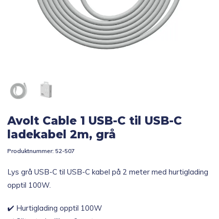
Topp 10
Fold
Inspirasjon
ut
underm
Fold
Gavetips
ut
underm
Avolt Cable 1 USB-C til USB-C
ladekabel 2m, grå
Produktnummer:
52-507
Lys grå USB-C til USB-C kabel på 2 meter med hurtiglading
opptil 100W.
✔️ Hurtiglading opptil 100W