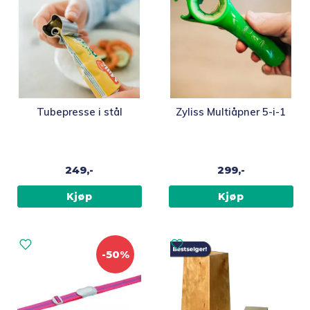
Tubepresse i stål
Zyliss Multiåpner 5-i-1
249,-
299,-
Kjøp
Kjøp
-50%