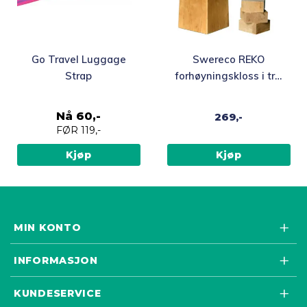
Go Travel Luggage
Swereco REKO
Strap
forhøyningskloss i tre,
1 stk
Nå
60,-
269,-
FØR
119,-
Kjøp
Kjøp
MIN KONTO
INFORMASJON
KUNDESERVICE