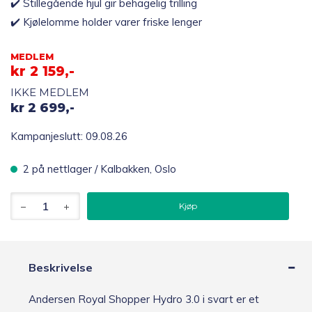
✔️ Stillegående hjul gir behagelig trilling
✔️ Kjølelomme holder varer friske lenger
MEDLEM
kr
2 159,-
IKKE MEDLEM
kr
2 699,-
Kampanjeslutt: 09.08.26
2 på nettlager / Kalbakken, Oslo
Andersen
Kjøp
Royal
Shopper
Hydro
3.0
Trillebag
Beskrivelse
62L,
svart
Andersen Royal Shopper Hydro 3.0 i svart er et
antall