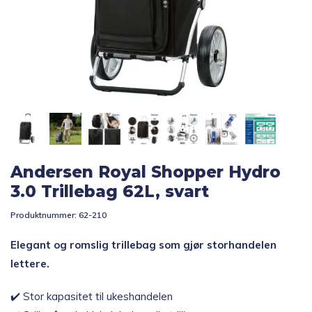
Topp 10
Fold
Inspirasjon
ut
underm
Fold
Gavetips
ut
underm
Andersen Royal Shopper Hydro
3.0 Trillebag 62L, svart
Produktnummer:
62-210
Elegant og romslig trillebag som gjør storhandelen
lettere.
✔️ Stor kapasitet til ukeshandelen