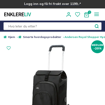
Logg inn og få fri frakt over 1199,-*
Hopp
Hopp
til
til
navigasjon
innhold
Fold
Alle kategorier
Hjem
›
Smarte hverdagsprodukter
›
Andersen Royal Shopper Hydro
ut
MEDLEM
underm
-20%
Medlemstilbud
Nyheter
Sommer ☀️
Best i test
Merker