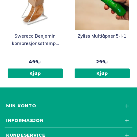
Swereco Benjamin
Zyliss Multiåpner 5-i-1
kompresjonsstrømpe
påtrekker
499,-
299,-
Kjøp
Kjøp
MIN KONTO
INFORMASJON
KUNDESERVICE