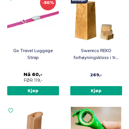
-50%
Go Travel Luggage
Swereco REKO
Strap
forhøyningskloss i tre,
1 stk
Nå
60,-
269,-
FØR
119,-
Kjøp
Kjøp