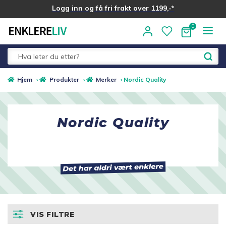
Logg inn og få fri frakt over 1199,-*
Hopp
Hopp
til
til
navigasjon
innhold
Fold
Alle kategorier
Hjem
›
Produkter
›
Merker
›
Nordic Quality
ut
underm
Medlemstilbud
Nordic Quality
Nyheter
Sommer ☀️
Best i test
VIS FILTRE
Merker