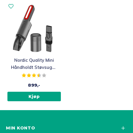
Nordic Quality Mini
Håndholdt Støvsuger,
USB-C lading
Karakter:
3.5 av 5 mulige
899,-
Kjøp
MIN KONTO