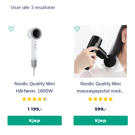
Sortert
Viser alle 3 resultater
etter
Topp 10
propularitet
Fold
Inspirasjon
ut
underm
Fold
Gavetips
ut
underm
Nordic Quality Mini
Nordic Quality Mini
Hårføner, 1600W
massasjepistol med 6
ulike massasjehoder,
Karakter:
4.8 av 5 mulige
Karakter:
5.0 av 5 m
svart
1 199,-
599,-
Kjøp
Kjøp