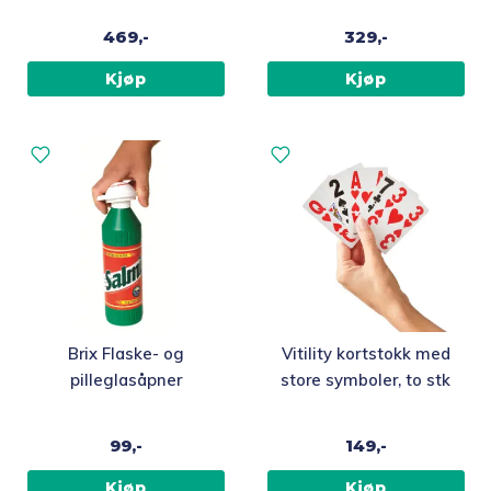
469,-
329,-
Kjøp
Kjøp
Brix Flaske- og
Vitility kortstokk med
pilleglasåpner
store symboler, to stk
99,-
149,-
Kjøp
Kjøp