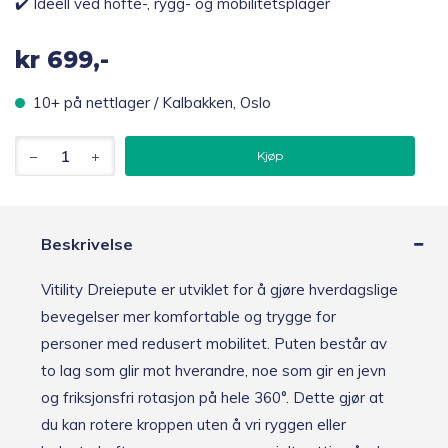
✔️ Ideell ved hofte-, rygg- og mobilitetsplager
kr
699,-
10+ på nettlager / Kalbakken, Oslo
Vitility
Kjøp
Roterende
sittepute
antall
Beskrivelse
Vitility Dreiepute er utviklet for å gjøre hverdagslige
bevegelser mer komfortable og trygge for
personer med redusert mobilitet. Puten består av
to lag som glir mot hverandre, noe som gir en jevn
og friksjonsfri rotasjon på hele 360°. Dette gjør at
du kan rotere kroppen uten å vri ryggen eller