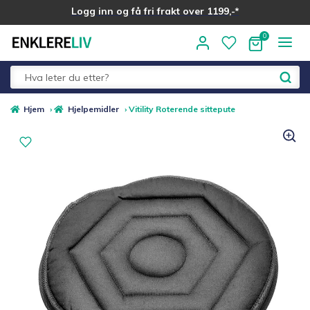
Logg inn og få fri frakt over 1199,-*
Hopp
Hopp
til
til
navigasjon
innhold
Fold
Alle kategorier
Hjem
›
Hjelpemidler
›
Vitility Roterende sittepute
ut
underm
Medlemstilbud
Nyheter
Sommer ☀️
Best i test
Merker