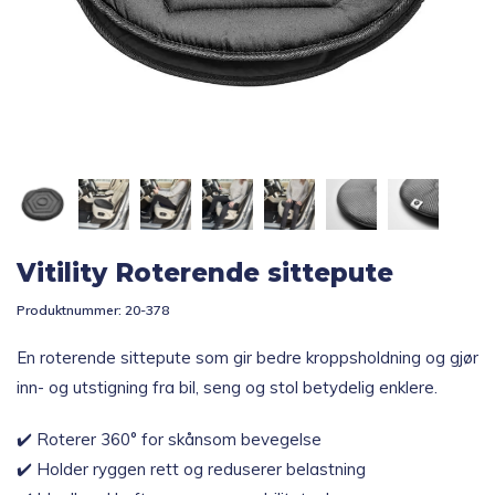
Topp 10
Fold
Inspirasjon
ut
underm
Fold
Gavetips
ut
underm
Vitility Roterende sittepute
Produktnummer:
20-378
En roterende sittepute som gir bedre kroppsholdning og gjør
inn- og utstigning fra bil, seng og stol betydelig enklere.
✔️ Roterer 360° for skånsom bevegelse
✔️ Holder ryggen rett og reduserer belastning