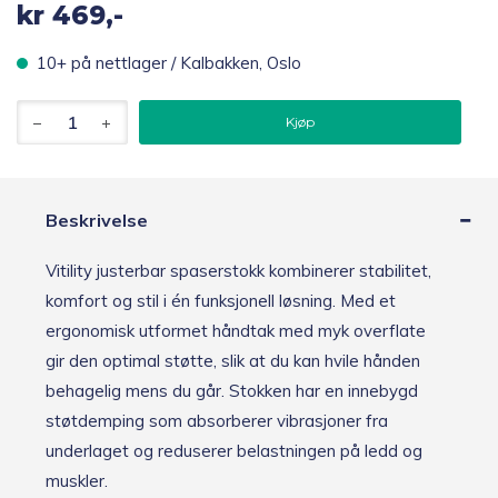
kr
469,-
10+ på nettlager / Kalbakken, Oslo
Vitility
Kjøp
justerbar
spaserstokk,
svart
antall
Beskrivelse
Vitility justerbar spaserstokk kombinerer stabilitet,
komfort og stil i én funksjonell løsning. Med et
ergonomisk utformet håndtak med myk overflate
gir den optimal støtte, slik at du kan hvile hånden
behagelig mens du går. Stokken har en innebygd
støtdemping som absorberer vibrasjoner fra
underlaget og reduserer belastningen på ledd og
muskler.