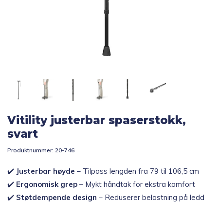
Topp 10
Fold
Inspirasjon
ut
underm
Fold
Gavetips
ut
underm
Vitility justerbar spaserstokk,
svart
Produktnummer:
20-746
✔️
Justerbar høyde
– Tilpass lengden fra 79 til 106,5 cm
✔️
Ergonomisk grep
– Mykt håndtak for ekstra komfort
✔️
Støtdempende design
– Reduserer belastning på ledd