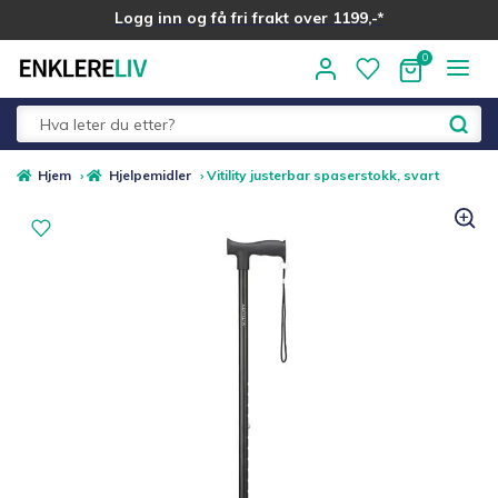
Logg inn og få fri frakt over 1199,-*
Hopp
Hopp
til
til
navigasjon
innhold
Fold
Alle kategorier
Hjem
›
Hjelpemidler
›
Vitility justerbar spaserstokk, svart
ut
underm
Medlemstilbud
Nyheter
Sommer ☀️
Best i test
Merker