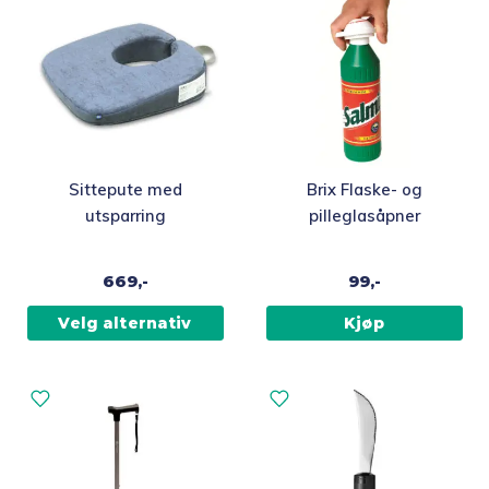
Dette
Sittepute med
Brix Flaske- og
produktet
utsparring
pilleglasåpner
har
flere
669,-
99,-
varianter.
Alternativene
Velg alternativ
Kjøp
kan
velges
på
produktsiden