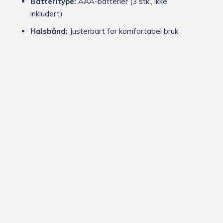
Batteritype:
AAA-batterier (3 stk., ikke
inkludert)
Halsbånd:
Justerbart for komfortabel bruk