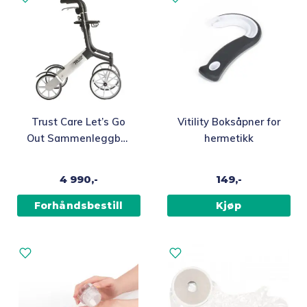
Trust Care Let’s Go
Vitility Boksåpner for
Out Sammenleggbar
hermetikk
Inne- og
utendørsrullator
4 990,-
149,-
Forhåndsbestill
Kjøp