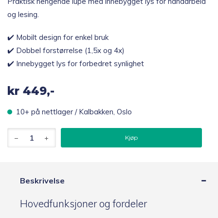
Praktisk hengende lupe med innebygget lys for håndarbeid
og lesing.
✔️ Mobilt design for enkel bruk
✔️ Dobbel forstørrelse (1,5x og 4x)
✔️ Innebygget lys for forbedret synlighet
kr
449,-
10+ på nettlager / Kalbakken, Oslo
Vitility
Kjøp
Hengende
Lupe
med
Lys
1,5x
Beskrivelse
og
4x
Hovedfunksjoner og fordeler
antall