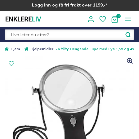
Logg inn og få fri frakt over 1199,-*
Hopp
Hopp
til
til
navigasjon
innhold
Fold
Alle kategorier
Hjem
›
Hjelpemidler
›
Vitility Hengende Lupe med Lys 1,5x og 4x
ut
underm
Medlemstilbud
Nyheter
Sommer ☀️
Best i test
Merker