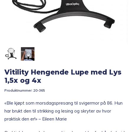
Topp 10
Fold
Inspirasjon
ut
underm
Fold
Gavetips
ut
underm
Vitility Hengende Lupe med Lys
1,5x og 4x
Produktnummer:
20-365
«Ble kjøpt som morsdagspresang til svigermor på 86. Hun
har brukt den til strikking og lesing og skryter av hvor
praktisk den er!» – Eileen Marie