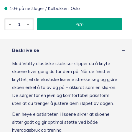
10+ på nettlager / Kalbakken, Oslo
Vitility
Kjøp
Elastiske
skolisser,
lys
grå
antall
Beskrivelse
Med Vitility elastiske skolisser slipper du å knyte
skoene hver gang du tar dem på. Når de først er
knyttet, vil de elastiske lissene strekke seg og gjøre
skoen enkel å ta av og på – akkurat som en slip-on.
De sørger for en jevn og komfortabel passform
uten at du trenger å justere dem i løpet av dagen.
Den høye elastisiteten i lissene sikrer at skoene
sitter godt og gir optimal støtte ved både
hverdagsbruk og trening.