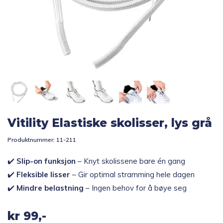
Topp 10
Fold
Inspirasjon
ut
underm
Fold
Gavetips
ut
underm
Vitility Elastiske skolisser, lys grå
Produktnummer:
11-211
✔️
Slip-on funksjon
– Knyt skolissene bare én gang
✔️
Fleksible lisser
– Gir optimal stramming hele dagen
✔️
Mindre belastning
– Ingen behov for å bøye seg
kr
99,-