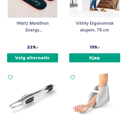
Dette
Waitz Marathon
Vitility Ergonomisk
produktet
Energy
skojern, 79 cm
har
Støtdempende Såler,
flere
4,5mm
229,-
159,-
varianter.
Alternativene
Velg alternativ
Kjøp
kan
velges
på
produktsiden