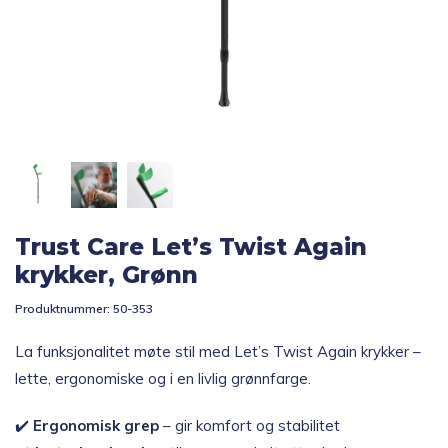
Topp 10
Fold
Inspirasjon
ut
underm
Fold
Gavetips
ut
underm
Trust Care Let’s Twist Again
krykker, Grønn
Produktnummer:
50-353
La funksjonalitet møte stil med Let’s Twist Again krykker –
lette, ergonomiske og i en livlig grønnfarge.
✔️
Ergonomisk grep
– gir komfort og stabilitet