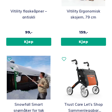
Vitility flaskeåpner –
Vitility Ergonomisk
antiskli
skojern, 79 cm
99,-
159,-
Kjøp
Kjøp
Snowfall Smart
Trust Care Let’s Shop
snømåker for tak
Sammenleggbar