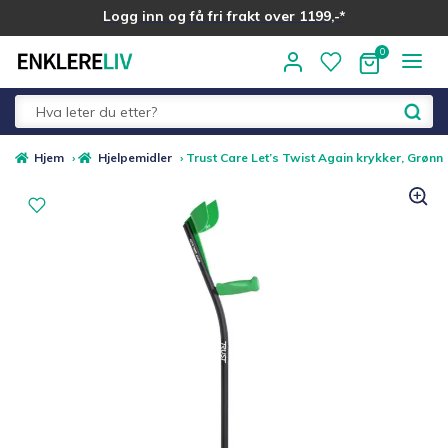
Logg inn og få fri frakt over 1199,-*
Hopp
Hopp
til
til
navigasjon
innhold
Fold
Alle kategorier
Hjem
›
Hjelpemidler
›
Trust Care Let’s Twist Again krykker, Grønn
ut
underm
Medlemstilbud
Nyheter
Sommer ☀️
Best i test
Merker