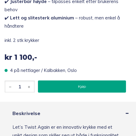
✔️
Justerbar høyde
– tilpasses enkelt etter brukerens
behov
✔️
Lett og slitesterk aluminium
– robust, men enkel å
håndtere
inkl. 2 stk krykker
kr
1 100,-
4 på nettlager / Kalbakken, Oslo
Trust
Kjøp
Care
Let's
Twist
Again
krykker,
Beskrivelse
Grønn
antall
Let’s Twist Again er en innovativ krykke med et
unikt design som skiller seg ut både i funksjonalitet