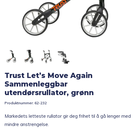
Topp 10
Fold
Inspirasjon
ut
underm
Fold
Gavetips
ut
underm
Trust Let’s Move Again
Sammenleggbar
utendørsrullator, grønn
Produktnummer:
62-232
Markedets letteste rullator gir deg frihet til å gå lenger med
mindre anstrengelse.