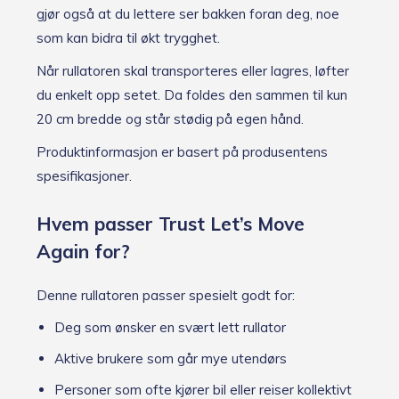
e
gjør også at du lettere ser bakken foran deg, noe
r
som kan bidra til økt trygghet.
i
g
Når rullatoren skal transporteres eller lagres, løfter
j
e
du enkelt opp setet. Da foldes den sammen til kun
n
20 cm bredde og står stødig på egen hånd.
Produktinformasjon er basert på produsentens
spesifikasjoner.
Hvem passer Trust Let’s Move
Again for?
Denne rullatoren passer spesielt godt for:
Deg som ønsker en svært lett rullator
Aktive brukere som går mye utendørs
Personer som ofte kjører bil eller reiser kollektivt