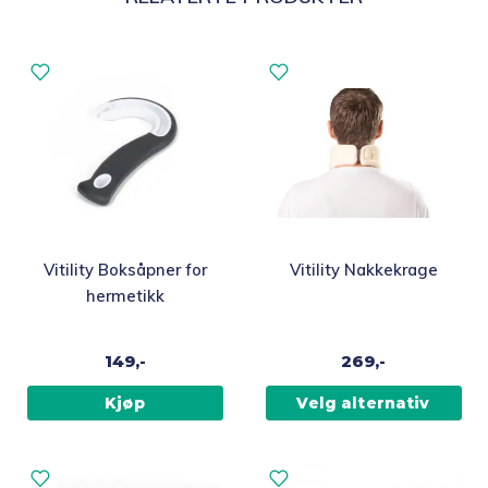
Dette
Vitility Boksåpner for
Vitility Nakkekrage
produktet
hermetikk
har
flere
149,-
269,-
varianter.
Alternativene
Kjøp
Velg alternativ
kan
velges
på