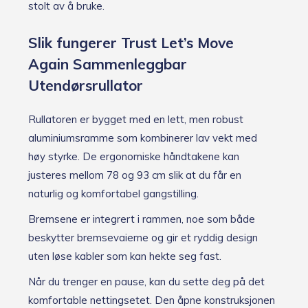
stolt av å bruke.
å
r
d
Slik fungerer Trust Let’s Move
e
Again Sammenleggbar
t
t
Utendørsrullator
e
p
r
Rullatoren er bygget med en lett, men robust
o
aluminiumsramme som kombinerer lav vekt med
d
u
høy styrke. De ergonomiske håndtakene kan
k
justeres mellom 78 og 93 cm slik at du får en
t
naturlig og komfortabel gangstilling.
e
t
Bremsene er integrert i rammen, noe som både
e
r
beskytter bremsevaierne og gir et ryddig design
p
uten løse kabler som kan hekte seg fast.
å
l
Når du trenger en pause, kan du sette deg på det
a
g
komfortable nettingsetet. Den åpne konstruksjonen