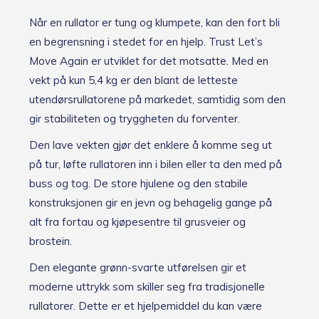
e
r
Når en rullator er tung og klumpete, kan den fort bli
d
en begrensning i stedet for en hjelp. Trust Let’s
i
n
Move Again er utviklet for det motsatte. Med en
e
vekt på kun 5,4 kg er den blant de letteste
-
utendørsrullatorene på markedet, samtidig som den
p
o
gir stabiliteten og tryggheten du forventer.
s
t
Den lave vekten gjør det enklere å komme seg ut
o
på tur, løfte rullatoren inn i bilen eller ta den med på
g
b
buss og tog. De store hjulene og den stabile
l
konstruksjonen gir en jevn og behagelig gange på
i
alt fra fortau og kjøpesentre til grusveier og
v
a
brostein.
r
s
Den elegante grønn-svarte utførelsen gir et
l
moderne uttrykk som skiller seg fra tradisjonelle
e
t
rullatorer. Dette er et hjelpemiddel du kan være
n