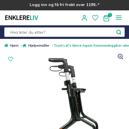
Logg inn og få fri frakt over 1199,-*
Hopp
Hopp
til
til
navigasjon
innhold
Fold
Alle kategorier
Hjem
›
Hjelpemidler
›
Trust Let’s Move Again Sammenleggbar uten
ut
underm
Medlemstilbud
Nyheter
Sommer ☀️
Best i test
Merker