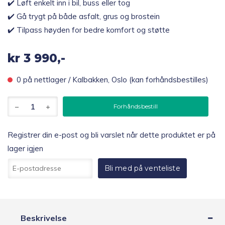
✔️ Løft enkelt inn i bil, buss eller tog
✔️ Gå trygt på både asfalt, grus og brostein
✔️ Tilpass høyden for bedre komfort og støtte
kr
3 990,-
0 på nettlager / Kalbakken, Oslo (kan forhåndsbestilles)
Trust
Forhåndsbestill
Let's
Move
Again
Registrer din e-post og bli varslet når dette produktet er på
Sammenleggbar
lager igjen
utendørsrullator,
grønn
R
antall
Bli med på venteliste
e
g
i
s
t
Beskrivelse
r