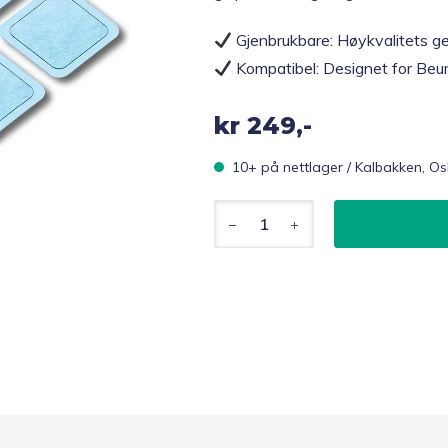
Gjenbrukbare: Høykvalitets gel
Kompatibel: Designet for Beure
kr
249,-
10+ på nettlager / Kalbakken, Os
Beurer
EM
59
Gelpads
8
stk.
TENS/EMS
antall