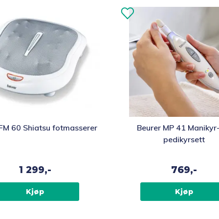
FM 60 Shiatsu fotmasserer
Beurer MP 41 Manikyr
pedikyrsett
1 299,-
769,-
Kjøp
Kjøp