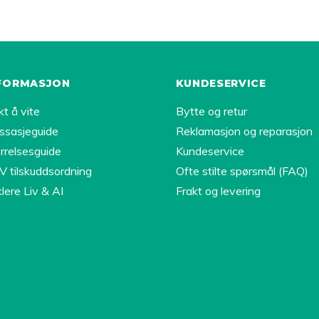
FORMASJON
KUNDESERVICE
kt å vite
Bytte og retur
ssasjeguide
Reklamasjon og reparasjon
rrelsesguide
Kundeservice
 tilskuddsordning
Ofte stilte spørsmål (FAQ)
lere Liv & AI
Frakt og levering