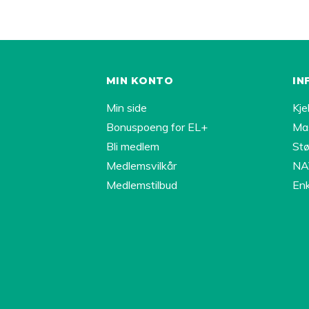
MIN KONTO
IN
Min side
Kje
Bonuspoeng for EL+
Ma
Bli medlem
Stø
Medlemsvilkår
NAV
Medlemstilbud
Enk