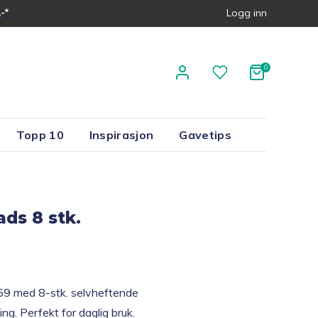
-*
Logg inn
Topp 10
Inspirasjon
Gavetips
ds 8 stk.
 59 med 8-stk. selvheftende
ing. Perfekt for daglig bruk.