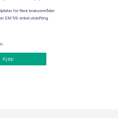
plater for flere bruksområder.
r EM 59, enkel utskifting.
lo
Kjøp