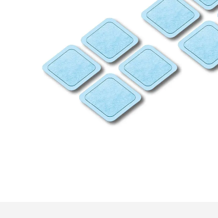
Hjelpemidler
Kjæledyr 🐶
Reservedeler